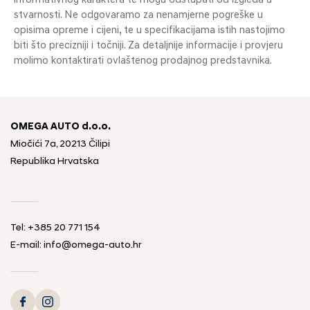
informativnog karaktera te mogu odstupati od izgleda u
stvarnosti. Ne odgovaramo za nenamjerne pogreške u
opisima opreme i cijeni, te u specifikacijama istih nastojimo
biti što precizniji i točniji. Za detaljnije informacije i provjeru
molimo kontaktirati ovlaštenog prodajnog predstavnika.
OMEGA AUTO d.o.o.
Miočići 7a, 20213 Čilipi
Republika Hrvatska
Tel: +385 20 771 154
E-mail: info@omega-auto.hr