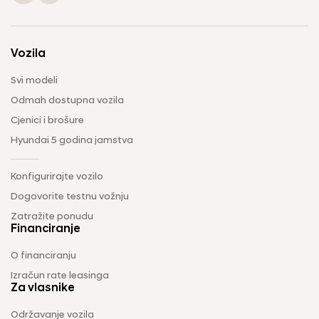
Vozila
Svi modeli
Odmah dostupna vozila
Cjenici i brošure
Hyundai 5 godina jamstva
Konfigurirajte vozilo
Dogovorite testnu vožnju
Zatražite ponudu
Financiranje
O financiranju
Izračun rate leasinga
Za vlasnike
Održavanje vozila