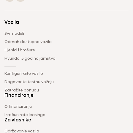
Vozila
Svi modeli
Odmah dostupna vozila
Cjenici i brošure
Hyundai 5 godina jamstva
Konfigurirajte vozilo
Dogovorite testnu vožnju
Zatražite ponudu
Financiranje
O financiranju
Izračun rate leasinga
Za vlasnike
Održavanje vozila