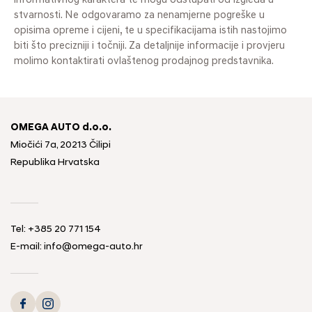
informativnog karaktera te mogu odstupati od izgleda u
stvarnosti. Ne odgovaramo za nenamjerne pogreške u
opisima opreme i cijeni, te u specifikacijama istih nastojimo
biti što precizniji i točniji. Za detaljnije informacije i provjeru
molimo kontaktirati ovlaštenog prodajnog predstavnika.
OMEGA AUTO d.o.o.
Miočići 7a, 20213 Čilipi
Republika Hrvatska
Tel: +385 20 771 154
E-mail: info@omega-auto.hr