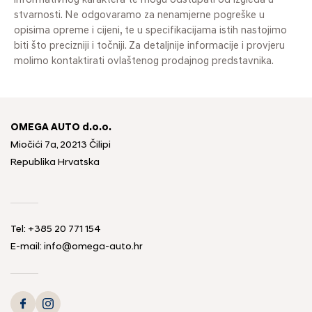
informativnog karaktera te mogu odstupati od izgleda u
stvarnosti. Ne odgovaramo za nenamjerne pogreške u
opisima opreme i cijeni, te u specifikacijama istih nastojimo
biti što precizniji i točniji. Za detaljnije informacije i provjeru
molimo kontaktirati ovlaštenog prodajnog predstavnika.
OMEGA AUTO d.o.o.
Miočići 7a, 20213 Čilipi
Republika Hrvatska
Tel: +385 20 771 154
E-mail: info@omega-auto.hr