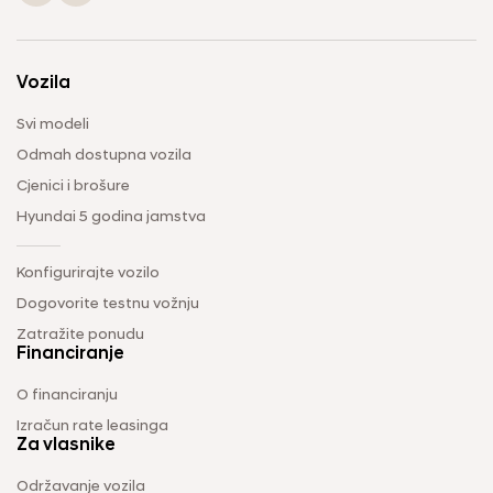
Vozila
Svi modeli
Odmah dostupna vozila
Cjenici i brošure
Hyundai 5 godina jamstva
Konfigurirajte vozilo
Dogovorite testnu vožnju
Zatražite ponudu
Financiranje
O financiranju
Izračun rate leasinga
Za vlasnike
Održavanje vozila