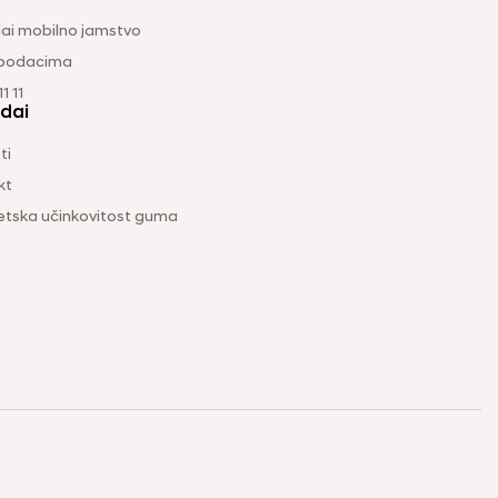
ai mobilno jamstvo
 podacima
1 11
dai
ti
kt
etska učinkovitost guma