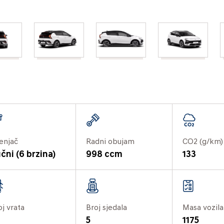
enjač
Radni obujam
CO2 (g/km)
čni (6 brzina)
998 ccm
133
oj vrata
Broj sjedala
Masa vozila
5
1175