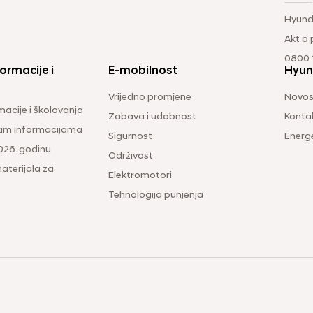
Hyund
Akt o
0800 1
ormacije i
E-mobilnost
Hyun
Vrijedno promjene
Novos
macije i školovanja
Zabava i udobnost
Konta
čkim informacijama
Sigurnost
Energ
026. godinu
Održivost
aterijala za
Elektromotori
Tehnologija punjenja