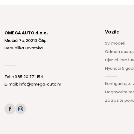
Vozila
OMEGA AUTO d.o.o.
Miočići 7a, 20213 Čilipi
Svi modeli
Republika Hrvatska
Odmah dostup
Cjenici i brošur
Hyundai 5 god
Tel: +385 20 771 154
Konfigurirajte 
E-mail: info@omega-auto.hr
Dogovorite tes
Zatražite pon