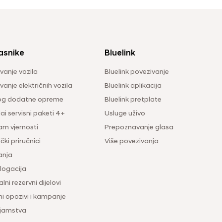
asnike
Bluelink
vanje vozila
Bluelink povezivanje
anje električnih vozila
Bluelink aplikacija
og dodatne opreme
Bluelink pretplate
i servisni paketi 4+
Usluge uživo
am vjernosti
Prepoznavanje glasa
čki priručnici
Više povezivanja
anja
ogacija
lni rezervni dijelovi
ni opozivi i kampanje
 jamstva