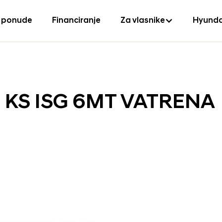
 ponude
Financiranje
Za vlasnike
Hyunda
0 KS ISG 6MT VATRENA