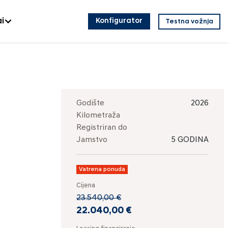
i
Konfigurator
Testna vožnja
Godište
2026
Kilometraža
Registriran do
Jamstvo
5 GODINA
Vatrena ponuda
Cijena
23.540,00 €
22.040,00 €