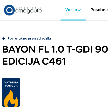
Vozila
Posebne
Povratak na pregled vozila
BAYON FL 1.0 T-GDI 9
EDICIJA C461