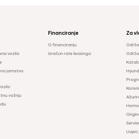
Financiranje
Za vl
O financiranju
Održa
na vozila
Izračun rate leasinga
Održav
e
Katal
ina jamstva
Hyunda
Progr
vozilo
Korisni
tnu vožnju
Ažurir
udu
Homol
Origina
Servis
Uvjeti