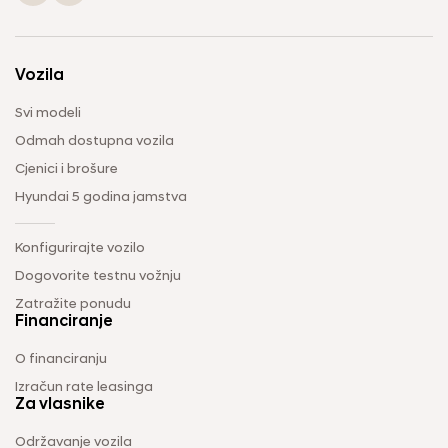
Vozila
Svi modeli
Odmah dostupna vozila
Cjenici i brošure
Hyundai 5 godina jamstva
Konfigurirajte vozilo
Dogovorite testnu vožnju
Zatražite ponudu
Financiranje
O financiranju
Izračun rate leasinga
Za vlasnike
Održavanje vozila