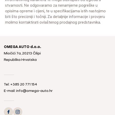
informativnog karaktera te mogu odstupati od izgleda u
stvarnosti. Ne odgovaramo za nenamjerne pogreške u
opisima opreme i cijeni, te u specifikacijama istih nastojimo
biti što precizniji i točniji. Za detaljnije informacije i provjeru
molimo kontaktirati ovlaštenog prodajnog predstavnika.
OMEGA AUTO d.o.o.
Miočići 7a, 20213 Čilipi
Republika Hrvatska
Tel: +385 20 771 154
E-mail: info@omega-auto.hr