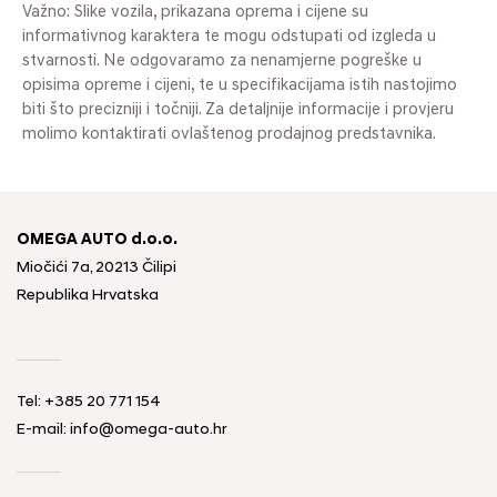
Važno: Slike vozila, prikazana oprema i cijene su
informativnog karaktera te mogu odstupati od izgleda u
stvarnosti. Ne odgovaramo za nenamjerne pogreške u
opisima opreme i cijeni, te u specifikacijama istih nastojimo
biti što precizniji i točniji. Za detaljnije informacije i provjeru
molimo kontaktirati ovlaštenog prodajnog predstavnika.
OMEGA AUTO d.o.o.
Miočići 7a, 20213 Čilipi
Republika Hrvatska
Tel: +385 20 771 154
E-mail: info@omega-auto.hr