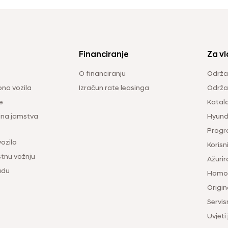
Financiranje
Za vl
O financiranju
Održa
na vozila
Izračun rate leasinga
Održav
e
Katal
ina jamstva
Hyunda
Progr
vozilo
Korisni
tnu vožnju
Ažurir
udu
Homol
Origina
Servis
Uvjeti