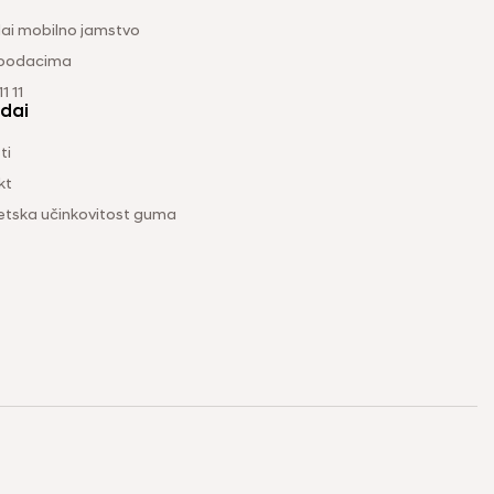
ai mobilno jamstvo
 podacima
1 11
dai
ti
kt
etska učinkovitost guma