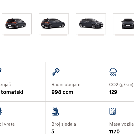
enjač
Radni obujam
CO2 (g/km)
tomatski
998 ccm
129
oj vrata
Broj sjedala
Masa vozila
5
1170