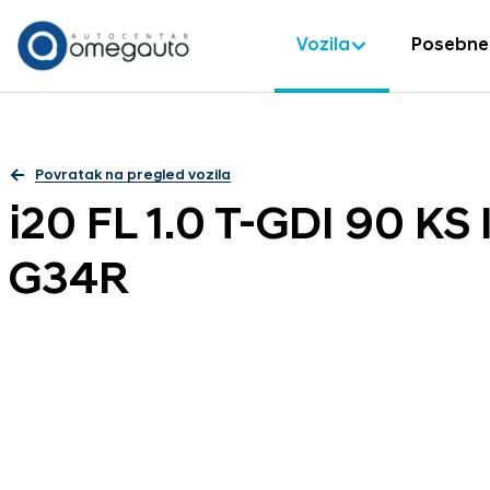
Vozila
Posebne
Povratak na pregled vozila
i20 FL 1.0 T-GDI 90 K
G34R