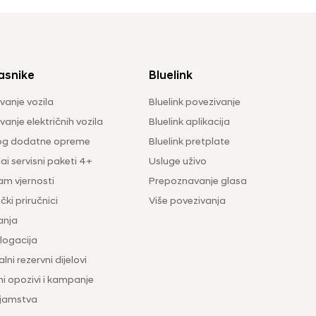
asnike
Bluelink
vanje vozila
Bluelink povezivanje
anje električnih vozila
Bluelink aplikacija
og dodatne opreme
Bluelink pretplate
i servisni paketi 4+
Usluge uživo
am vjernosti
Prepoznavanje glasa
čki priručnici
Više povezivanja
anja
ogacija
lni rezervni dijelovi
ni opozivi i kampanje
 jamstva