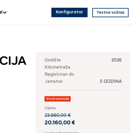
i
Konfigurator
Testna vožnja
ICIJA
Godište
2026
Kilometraža
Registriran do
Jamstvo
5 GODINA
Vruća ponuda
Cijena
23.660,00 €
20.160,00 €