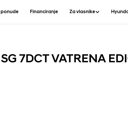
 ponude
Financiranje
Za vlasnike
Hyunda
S ISG 7DCT VATRENA ED