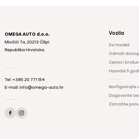
Vozila
OMEGA AUTO d.o.o.
Miočići 7a, 20213 Čilipi
Svi modeli
Republika Hrvatska
Odmah dostup
Cjenici i brošur
Hyundai 5 god
Tel: +385 20 771 154
Konfigurirajte 
E-mail: info@omega-auto.hr
Dogovorite tes
Zatražite pon