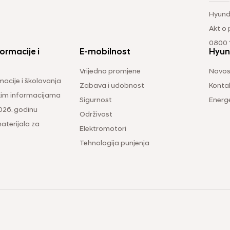
Hyund
Akt o
0800 1
ormacije i
E-mobilnost
Hyun
Vrijedno promjene
Novos
macije i školovanja
Zabava i udobnost
Konta
čkim informacijama
Sigurnost
Energ
026. godinu
Održivost
aterijala za
Elektromotori
Tehnologija punjenja