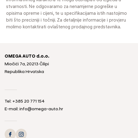
informativnog karaktera te mogu odstupati od izgleda u
stvarnosti. Ne odgovaramo za nenamjerne pogreške u
opisima opreme i cijeni, te u specifikacijama istih nastojimo
biti što precizniji i točniji. Za detaljnije informacije i provjeru
molimo kontaktirati ovlaštenog prodajnog predstavnika.
OMEGA AUTO d.o.o.
Miočići 7a, 20213 Čilipi
Republika Hrvatska
Tel: +385 20 771 154
E-mail: info@omega-auto.hr