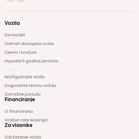
Vozila
Svi modeli
Odmah dostupna vozila
Cjenici i brošure
Hyundai 5 godina jamstva
Konfigurirajte vozilo
Dogovorite testnu vožnju
Zatražite ponudu
Financiranje
O financiranju
Izračun rate leasinga
Za vlasnike
Održavanje vozila