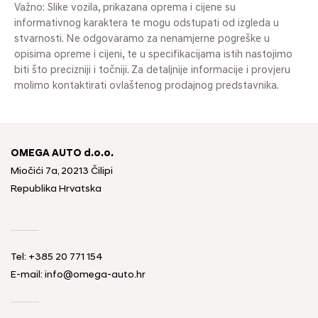
Važno: Slike vozila, prikazana oprema i cijene su
informativnog karaktera te mogu odstupati od izgleda u
stvarnosti. Ne odgovaramo za nenamjerne pogreške u
opisima opreme i cijeni, te u specifikacijama istih nastojimo
biti što precizniji i točniji. Za detaljnije informacije i provjeru
molimo kontaktirati ovlaštenog prodajnog predstavnika.
OMEGA AUTO d.o.o.
Miočići 7a, 20213 Čilipi
Republika Hrvatska
Tel: +385 20 771 154
E-mail: info@omega-auto.hr