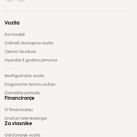
Vozila
Svi modeli
Odmah dostupna vozila
Cjenici i brošure
Hyundai 5 godina jamstva
Konfigurirajte vozilo
Dogovorite testnu vožnju
Zatražite ponudu
Financiranje
O financiranju
Izračun rate leasinga
Za vlasnike
Održavanje vozila