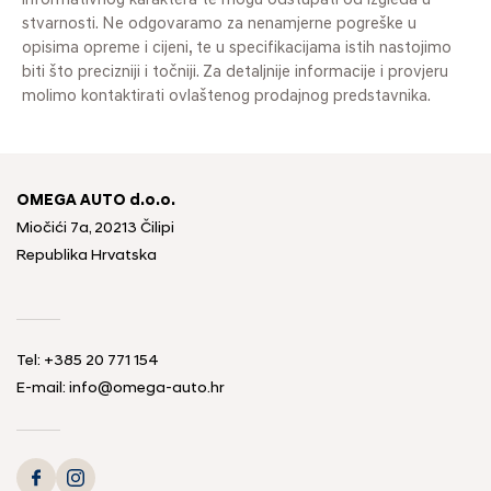
informativnog karaktera te mogu odstupati od izgleda u
stvarnosti. Ne odgovaramo za nenamjerne pogreške u
opisima opreme i cijeni, te u specifikacijama istih nastojimo
biti što precizniji i točniji. Za detaljnije informacije i provjeru
molimo kontaktirati ovlaštenog prodajnog predstavnika.
OMEGA AUTO d.o.o.
Miočići 7a, 20213 Čilipi
Republika Hrvatska
Tel: +385 20 771 154
E-mail: info@omega-auto.hr