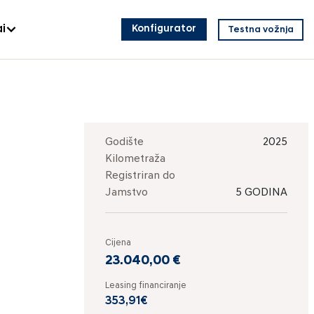
i
Konfigurator
Testna vožnja
Godište
2025
Kilometraža
Registriran do
Jamstvo
5 GODINA
Cijena
23.040,00 €
Leasing financiranje
353,91€