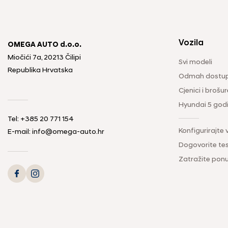
Vozila
OMEGA AUTO d.o.o.
Miočići 7a, 20213 Čilipi
Svi modeli
Republika Hrvatska
Odmah dostup
Cjenici i brošur
Hyundai 5 god
Tel: +385 20 771 154
Konfigurirajte 
E-mail: info@omega-auto.hr
Dogovorite tes
Zatražite pon