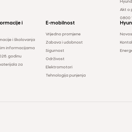
Hyund
Akt o
0800 1
ormacije i
E-mobilnost
Hyun
Vrijedno promjene
Novos
macije i školovanja
Zabava i udobnost
Konta
čkim informacijama
Sigurnost
Energ
026. godinu
Održivost
aterijala za
Elektromotori
Tehnologija punjenja