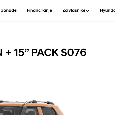
 ponude
Financiranje
Za vlasnike
Hyunda
+ 15” PACK S076