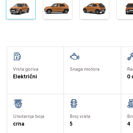
Vrsta goriva
Snaga motora
Ra
Električni
0
Unutarnja boja
Broj vrata
Br
crna
5
4