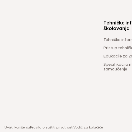
Tehničke inf
školovanja
Tehničke infor
Pristup tehni
Edukacije za 2
Specifikacija m
samoučenje
Uvjeti korištenja
Pravila o zaštiti privatnosti
Vodič za kolačiće