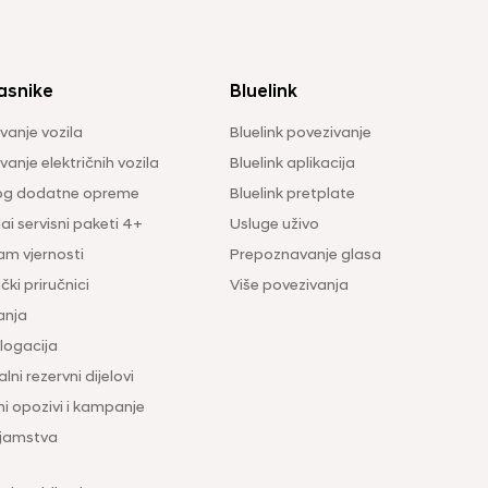
asnike
Bluelink
vanje vozila
Bluelink povezivanje
anje električnih vozila
Bluelink aplikacija
og dodatne opreme
Bluelink pretplate
i servisni paketi 4+
Usluge uživo
am vjernosti
Prepoznavanje glasa
čki priručnici
Više povezivanja
anja
ogacija
lni rezervni dijelovi
ni opozivi i kampanje
 jamstva