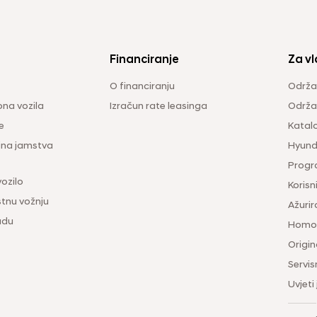
Financiranje
Za vl
O financiranju
Održa
na vozila
Izračun rate leasinga
Održav
e
Katal
ina jamstva
Hyunda
Progr
vozilo
Korisni
tnu vožnju
Ažurir
udu
Homol
Origina
Servis
Uvjeti