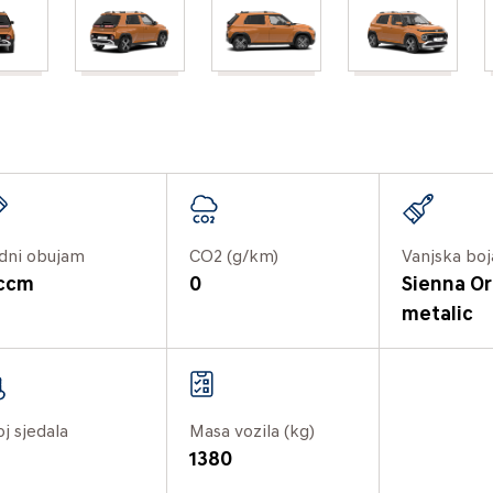
dni obujam
CO2 (g/km)
Vanjska boj
 ccm
0
Sienna O
metalic
oj sjedala
Masa vozila (kg)
1380