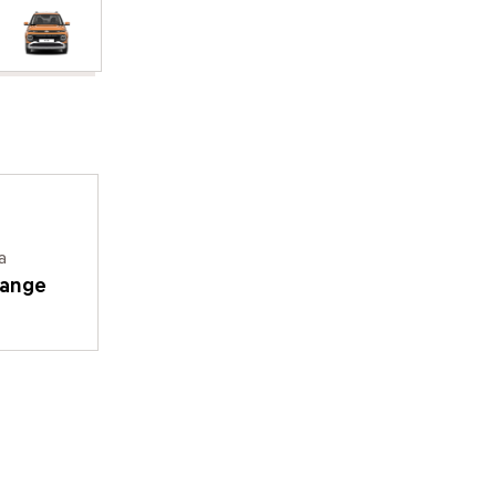
a
range