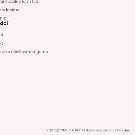
ai mobilno jamstvo
 podacima
1 11
dai
ti
kt
etska učinkovitost guma
2026 © OMEGA AUTO d.o.o. Sva prava pridržana