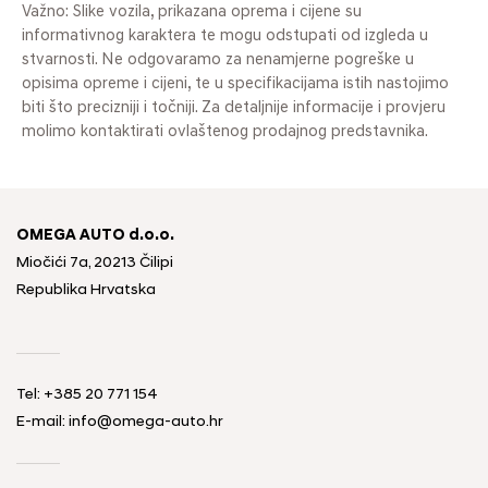
Važno: Slike vozila, prikazana oprema i cijene su
informativnog karaktera te mogu odstupati od izgleda u
stvarnosti. Ne odgovaramo za nenamjerne pogreške u
opisima opreme i cijeni, te u specifikacijama istih nastojimo
biti što precizniji i točniji. Za detaljnije informacije i provjeru
molimo kontaktirati ovlaštenog prodajnog predstavnika.
OMEGA AUTO d.o.o.
Miočići 7a, 20213 Čilipi
Republika Hrvatska
Tel: +385 20 771 154
E-mail: info@omega-auto.hr