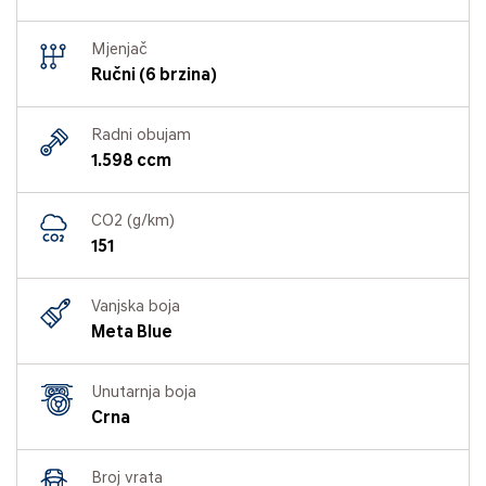
Mjenjač
Ručni (6 brzina)
Radni obujam
1.598 ccm
CO2 (g/km)
151
Vanjska boja
Meta Blue
Unutarnja boja
Crna
Broj vrata