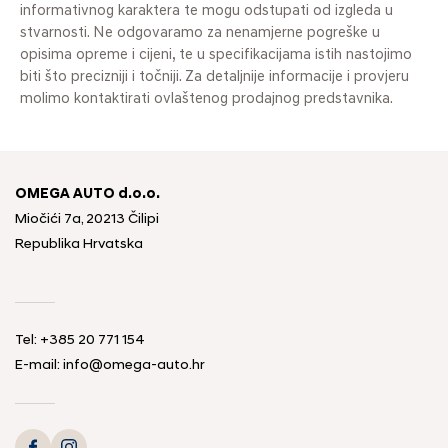
informativnog karaktera te mogu odstupati od izgleda u
stvarnosti. Ne odgovaramo za nenamjerne pogreške u
opisima opreme i cijeni, te u specifikacijama istih nastojimo
biti što precizniji i točniji. Za detaljnije informacije i provjeru
molimo kontaktirati ovlaštenog prodajnog predstavnika.
OMEGA AUTO d.o.o.
Miočići 7a, 20213 Čilipi
Republika Hrvatska
Tel: +385 20 771 154
E-mail: info@omega-auto.hr