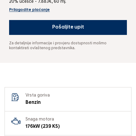
20% učešće - 7.883€, 60 mj.
Prilagodite plaćanje
Pošaljite upit
Za detaljnije informacije i provjeru dostupnosti molimo
kontaktirati ovlaštenog predstavnika.
Vrsta goriva
Benzin
Snaga motora
176kW (239 KS)