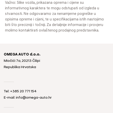
Važno: Slike vozila, prikazana oprema i cijene su
informativnog karaktera te mogu odstupati od izgleda u
stvarnosti. Ne odgovaramo za nenamjerne pogreške u
opisima opreme i cijeni, te u specifikacijama istih nastojimo
biti što precizniji i točniji. Za detaljnije informacije i provjeru
molimo kontaktirati ovlaštenog prodajnog predstavnika.
OMEGA AUTO d.o.o.
Miočići 7a, 20213 Čilipi
Republika Hrvatska
Tel: +385 20 771 154
E-mail: info@omega-auto.hr