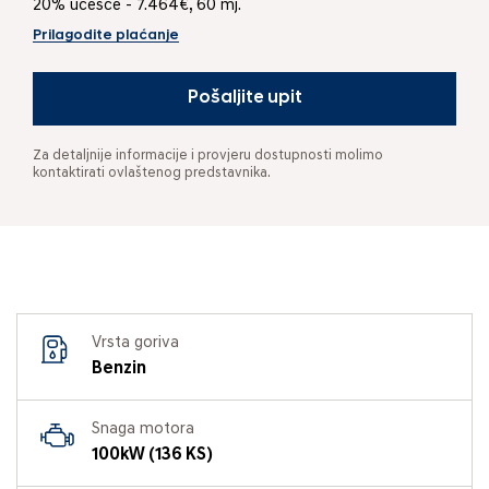
20% učešće - 7.464€, 60 mj.
Prilagodite plaćanje
Pošaljite upit
Za detaljnije informacije i provjeru dostupnosti molimo
kontaktirati ovlaštenog predstavnika.
Vrsta goriva
Benzin
Snaga motora
100kW (136 KS)