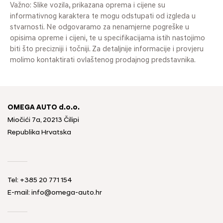
Važno: Slike vozila, prikazana oprema i cijene su
informativnog karaktera te mogu odstupati od izgleda u
stvarnosti. Ne odgovaramo za nenamjerne pogreške u
opisima opreme i cijeni, te u specifikacijama istih nastojimo
biti što precizniji i točniji. Za detaljnije informacije i provjeru
molimo kontaktirati ovlaštenog prodajnog predstavnika.
OMEGA AUTO d.o.o.
Miočići 7a, 20213 Čilipi
Republika Hrvatska
Tel: +385 20 771 154
E-mail: info@omega-auto.hr