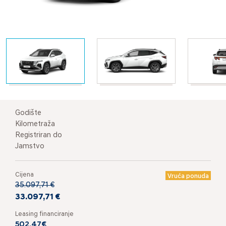
Godište
Kilometraža
Registriran do
Jamstvo
Cijena
Vruća ponuda
35.097,71 €
33.097,71 €
Leasing financiranje
502,47€