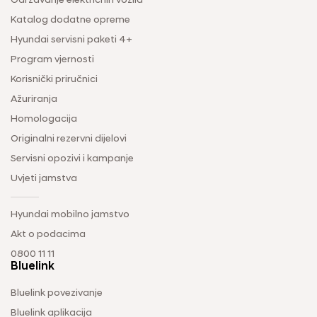
Održavanje električnih vozila
Katalog dodatne opreme
Hyundai servisni paketi 4+
Program vjernosti
Korisnički priručnici
Ažuriranja
Homologacija
Originalni rezervni dijelovi
Servisni opozivi i kampanje
Uvjeti jamstva
Hyundai mobilno jamstvo
Akt o podacima
0800 11 11
Bluelink
Bluelink povezivanje
Bluelink aplikacija