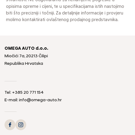
stvarnosti. Ne odgovaramo za nenamjerne pogreške u
opisima opreme i cijeni, te u specifikacijama istih nastojimo
biti što precizniji i točniji. Za detaljnije informacije i provjeru
molimo kontaktirati ovlaštenog prodajnog predstavnika.
OMEGA AUTO d.o.o.
Miočići 7a, 20213 Čilipi
Republika Hrvatska
Tel: +385 20 771 154
E-mail: info@omega-auto.hr