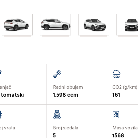
enjač
Radni obujam
CO2 (g/km)
tomatski
1.598 ccm
161
oj vrata
Broj sjedala
Masa vozila
5
1568