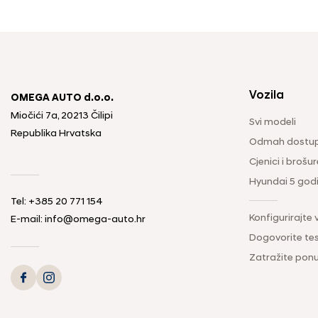
Vozila
OMEGA AUTO d.o.o.
Miočići 7a, 20213 Čilipi
Svi modeli
Republika Hrvatska
Odmah dostup
Cjenici i brošur
Hyundai 5 god
Tel: +385 20 771 154
Konfigurirajte 
E-mail: info@omega-auto.hr
Dogovorite tes
Zatražite pon