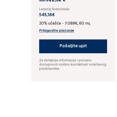
35.922,32 €
Leasing financiranje
545,18€
20% učešće - 7.088€, 60 mj.
Prilagodite plaćanje
Pošaljite upit
Za detaljnije informacije i provjeru
dostupnosti molimo kontaktirati ovlaštenog
predstavnika.