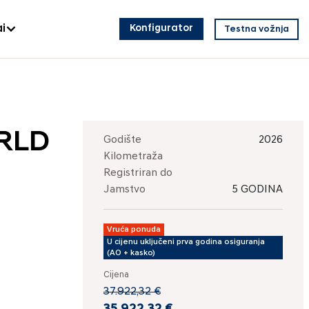
i
Konfigurator
Testna vožnja
ORLD
Godište
2026
Kilometraža
Registriran do
Jamstvo
5 GODINA
Vruća ponuda
U cijenu uključeni prva godina osiguranja
(AO + kasko)
Cijena
37.922,32 €