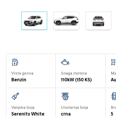
Vrsta goriva
Snaga motora
Mj
Benzin
110kW (150 KS)
Au
Vanjska boja
Unutarnja boja
Br
Serenity White
crna
5