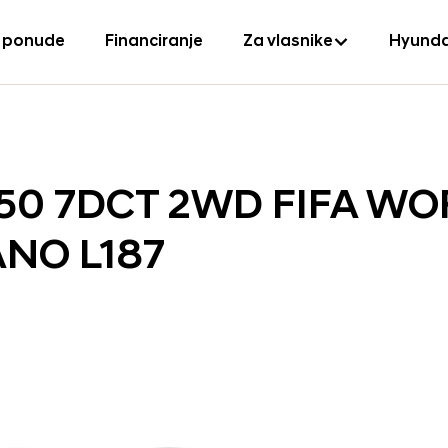
 ponude
Financiranje
Za vlasnike
Hyunda
150 7DCT 2WD FIFA W
ANO L187