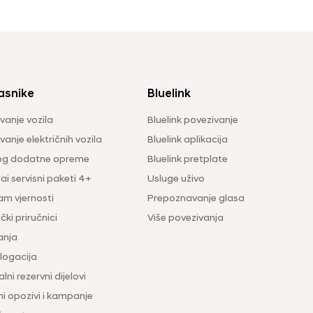
asnike
Bluelink
vanje vozila
Bluelink povezivanje
anje električnih vozila
Bluelink aplikacija
og dodatne opreme
Bluelink pretplate
i servisni paketi 4+
Usluge uživo
am vjernosti
Prepoznavanje glasa
čki priručnici
Više povezivanja
anja
ogacija
lni rezervni dijelovi
ni opozivi i kampanje