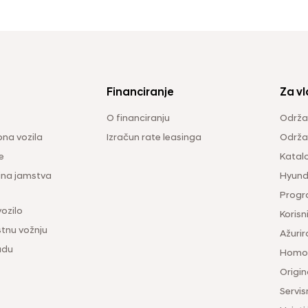
Financiranje
Za vl
O financiranju
Održa
na vozila
Izračun rate leasinga
Održav
e
Katal
ina jamstva
Hyunda
Progr
vozilo
Korisni
tnu vožnju
Ažurir
udu
Homol
Origina
Servis