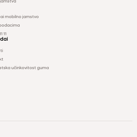
 jamstva
ai mobilno jamstvo
 podacima
1 11
dai
ti
kt
etska učinkovitost guma