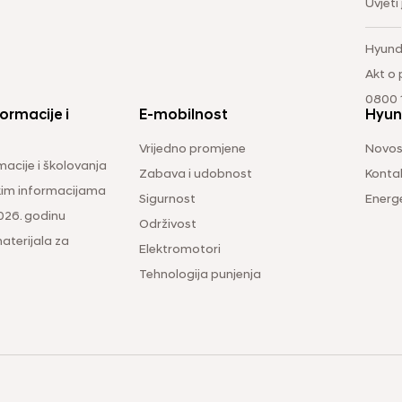
Uvjeti
Hyund
Akt o
0800 1
ormacije i
E-mobilnost
Hyun
Vrijedno promjene
Novos
macije i školovanja
Zabava i udobnost
Konta
čkim informacijama
Sigurnost
Energ
026. godinu
Održivost
aterijala za
Elektromotori
Tehnologija punjenja