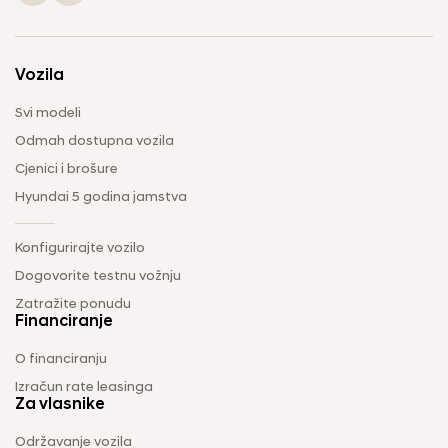
Vozila
Svi modeli
Odmah dostupna vozila
Cjenici i brošure
Hyundai 5 godina jamstva
Konfigurirajte vozilo
Dogovorite testnu vožnju
Zatražite ponudu
Financiranje
O financiranju
Izračun rate leasinga
Za vlasnike
Održavanje vozila