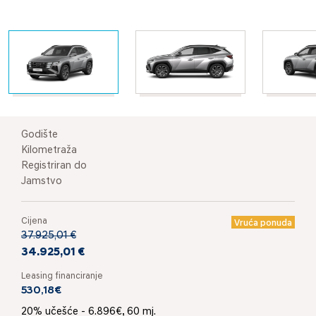
Godište
Kilometraža
Registriran do
Jamstvo
Cijena
Vruća ponuda
37.925,01 €
34.925,01 €
Leasing financiranje
530,18€
20% učešće - 6.896€, 60 mj.