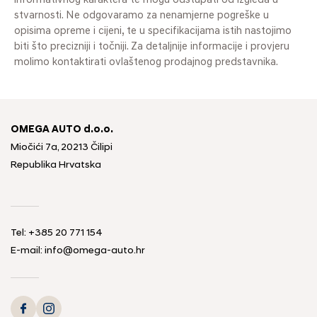
informativnog karaktera te mogu odstupati od izgleda u
stvarnosti. Ne odgovaramo za nenamjerne pogreške u
opisima opreme i cijeni, te u specifikacijama istih nastojimo
biti što precizniji i točniji. Za detaljnije informacije i provjeru
molimo kontaktirati ovlaštenog prodajnog predstavnika.
OMEGA AUTO d.o.o.
Miočići 7a, 20213 Čilipi
Republika Hrvatska
Tel: +385 20 771 154
E-mail: info@omega-auto.hr