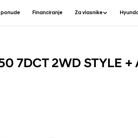
 ponude
Financiranje
Za vlasnike
Hyunda
150 7DCT 2WD STYLE +