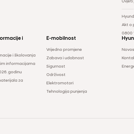
Uvjeti
Hyund
Akt o
0800 1
ormacije i
E-mobilnost
Hyun
Vrijedno promjene
Novos
macije i školovanja
Zabava i udobnost
Konta
čkim informacijama
Sigurnost
Energ
026. godinu
Održivost
aterijala za
Elektromotori
Tehnologija punjenja