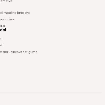
 jamstva
ai mobilno jamstvo
 podacima
1 11
dai
ti
kt
etska učinkovitost guma