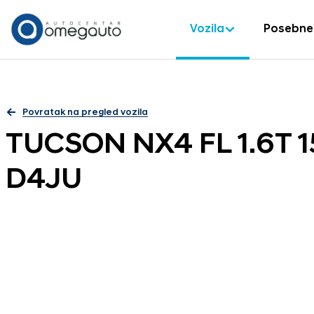
Vozila
Posebne
Povratak na pregled vozila
TUCSON NX4 FL 1.6T 
D4JU