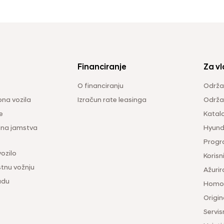
Financiranje
Za vl
O financiranju
Održa
na vozila
Izračun rate leasinga
Održav
e
Katal
ina jamstva
Hyunda
Progr
vozilo
Korisni
tnu vožnju
Ažurir
udu
Homol
Origina
Servis