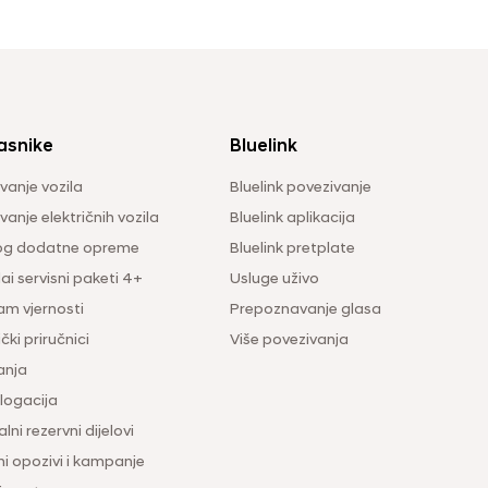
asnike
Bluelink
vanje vozila
Bluelink povezivanje
anje električnih vozila
Bluelink aplikacija
og dodatne opreme
Bluelink pretplate
i servisni paketi 4+
Usluge uživo
am vjernosti
Prepoznavanje glasa
čki priručnici
Više povezivanja
anja
ogacija
lni rezervni dijelovi
ni opozivi i kampanje