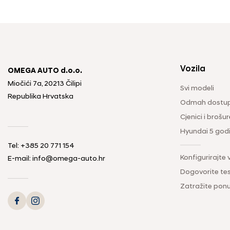
Vozila
OMEGA AUTO d.o.o.
Miočići 7a, 20213 Čilipi
Svi modeli
Republika Hrvatska
Odmah dostup
Cjenici i brošur
Hyundai 5 god
Tel: +385 20 771 154
Konfigurirajte 
E-mail: info@omega-auto.hr
Dogovorite tes
Zatražite pon