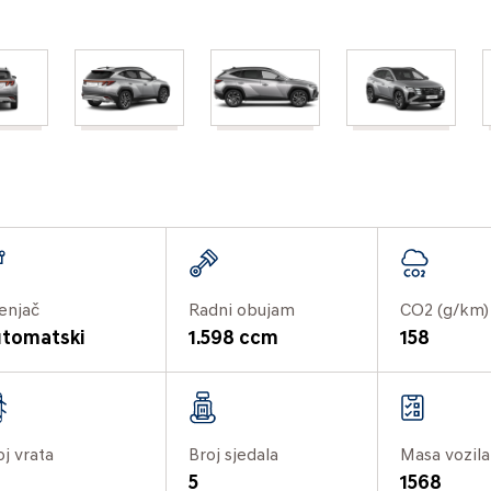
enjač
Radni obujam
CO2 (g/km)
tomatski
1.598 ccm
158
oj vrata
Broj sjedala
Masa vozila
5
1568