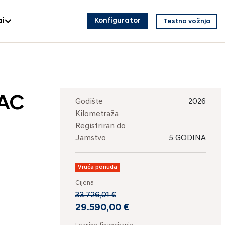
i
Konfigurator
Testna vožnja
 AC
Godište
2026
Kilometraža
Registriran do
Jamstvo
5 GODINA
Vruća ponuda
Cijena
33.726,01 €
29.590,00 €