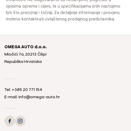
stvarnosti. Ne odgovaramo za nenamjerne pogreške u
opisima opreme i cijeni, te u specifikacijama istih nastojimo
biti što precizniji i točniji. Za detaljnije informacije i provjeru
molimo kontaktirati ovlaštenog prodajnog predstavnika.
OMEGA AUTO d.o.o.
Miočići 7a, 20213 Čilipi
Republika Hrvatska
Tel: +385 20 771 154
E-mail: info@omega-auto.hr