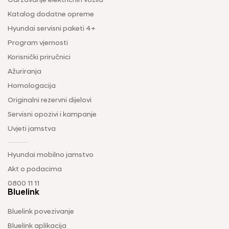
Održavanje električnih vozila
Katalog dodatne opreme
Hyundai servisni paketi 4+
Program vjernosti
Korisnički priručnici
Ažuriranja
Homologacija
Originalni rezervni dijelovi
Servisni opozivi i kampanje
Uvjeti jamstva
Hyundai mobilno jamstvo
Akt o podacima
0800 11 11
Bluelink
Bluelink povezivanje
Bluelink aplikacija