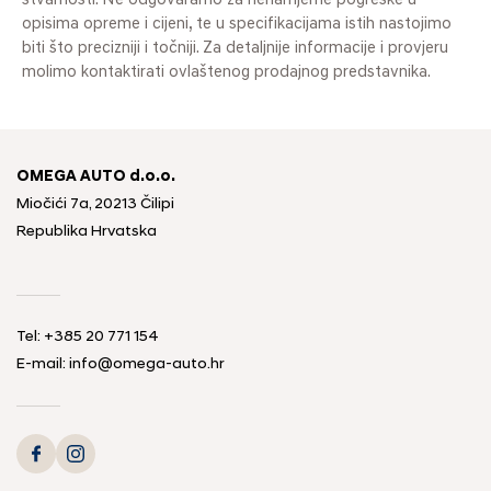
stvarnosti. Ne odgovaramo za nenamjerne pogreške u
opisima opreme i cijeni, te u specifikacijama istih nastojimo
biti što precizniji i točniji. Za detaljnije informacije i provjeru
molimo kontaktirati ovlaštenog prodajnog predstavnika.
OMEGA AUTO d.o.o.
Miočići 7a, 20213 Čilipi
Republika Hrvatska
Tel: +385 20 771 154
E-mail: info@omega-auto.hr