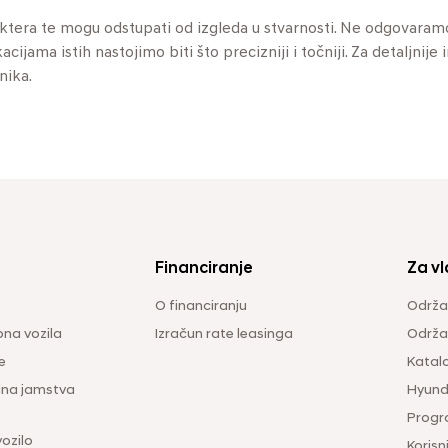
aktera te mogu odstupati od izgleda u stvarnosti. Ne odgovaram
jama istih nastojimo biti što precizniji i točniji. Za detaljnije 
nika.
Financiranje
Za vl
O financiranju
Održa
na vozila
Izračun rate leasinga
Održav
e
Katal
ina jamstva
Hyunda
Progr
vozilo
Korisni