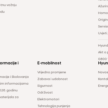
tnu vožnju
Ažurir
udu
Homol
Origina
Servis
Uvjeti
Hyund
Akt o
0800 1
ormacije i
E-mobilnost
Hyun
Vrijedno promjene
Novos
macije i školovanja
Zabava i udobnost
Konta
čkim informacijama
Sigurnost
Energ
026. godinu
Održivost
aterijala za
Elektromotori
Tehnologija punjenja