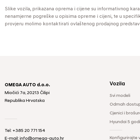
Slike vozila, prikazana oprema i cijene su informativnog kar
nenamjerne pogreške u opisima opreme i cijeni, te u specifikaci
provjeru molimo kontaktirati ovlaštenog prodajnog predstav
Vozila
OMEGA AUTO d.o.o.
Miočići 7a, 20213 Čilipi
Svi modeli
Republika Hrvatska
Odmah dostup
Cjenici i brošur
Hyundai 5 god
Tel: +385 20 771 154
Konfigurirajte 
E-mail: info@omega-auto.hr