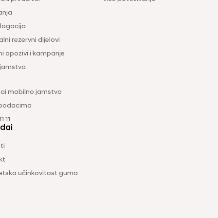
anja
ogacija
lni rezervni dijelovi
ni opozivi i kampanje
 jamstva
ai mobilno jamstvo
 podacima
1 11
dai
ti
kt
etska učinkovitost guma