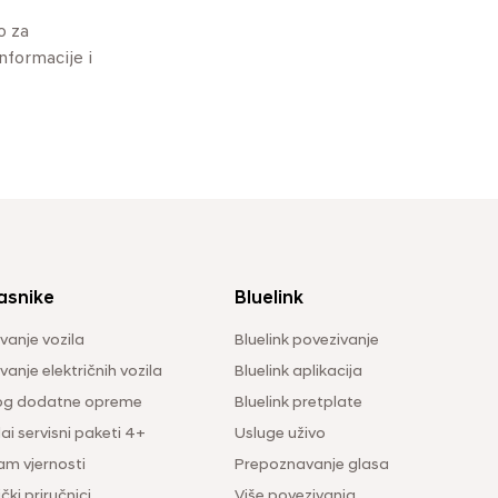
o za
informacije i
asnike
Bluelink
vanje vozila
Bluelink povezivanje
anje električnih vozila
Bluelink aplikacija
og dodatne opreme
Bluelink pretplate
i servisni paketi 4+
Usluge uživo
am vjernosti
Prepoznavanje glasa
čki priručnici
Više povezivanja