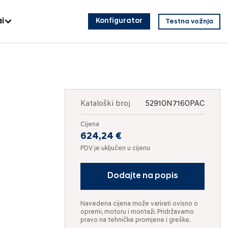
i
Konfigurator
Testna vožnja
Kataloški broj
52910N7160PAC
Cijena
624,24 €
PDV je uključen u cijenu
Dodajte na popis
Navedena cijena može varirati ovisno o
opremi, motoru i montaži. Pridržavamo
pravo na tehničke promjene i greške.