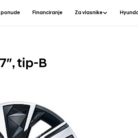
 ponude
Financiranje
Za vlasnike
Hyunda
7″, tip-B