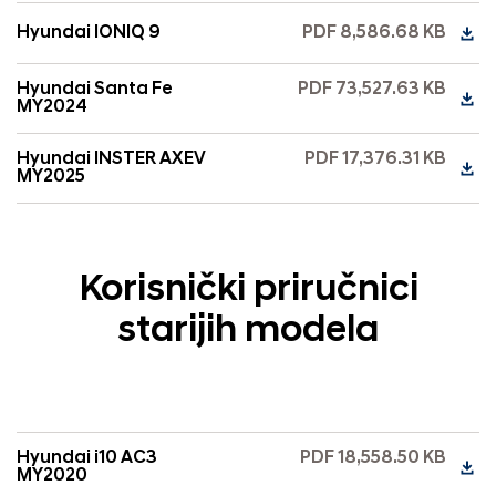
Hyundai IONIQ 9
PDF 8,586.68 KB
Hyundai Santa Fe
PDF 73,527.63 KB
MY2024
Hyundai INSTER AXEV
PDF 17,376.31 KB
MY2025
Korisnički priručnici
starijih modela
Hyundai i10 AC3
PDF 18,558.50 KB
MY2020