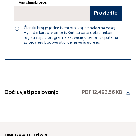
Vaš članski broj:
Provjerite
Članski broj je jedinstveni broj koji se nalazi na vašoj
Hyundai kartici vjernosti. Karticu ćete dobiti nakon
registracije u program, a aktivacijski e-mail s uputama
za provjeru bodova stići će na vašu adresu.
Opći uvjeti poslovanja
PDF 12,493.56 KB
OMEGA AUTO d.o.o.