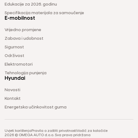
Edukacije za 2026. godinu
Specifikacija materijala za samoučenje
E-mobilnost
Vrijedno promjene
Zabava i udobnost
Sigurnost
Održivost
Elektromotori
Tehnologija punjenja
Hyundai
Novosti
Kontakt
Energetska učinkovitost guma
Uvjeti korištenja
Pravila o zaštiti privatnosti
Vodič za kolačiće
2026 © OMEGA AUTO d.o.o. Sva prava pridržana