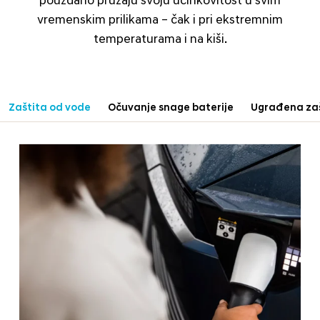
pouzdano pružaju svoju učinkovitost u svim
vremenskim prilikama – čak i pri ekstremnim
temperaturama i na kiši.
Zaštita od vode
Očuvanje snage baterije
Ugrađena zaš