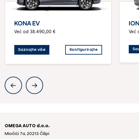
KONA EV
ION
Već od 38.490,00 €
Već 
Saz
Saznajte više
Konfigurirajte
OMEGA AUTO d.o.o.
Miočići 7a, 20213 Čilipi