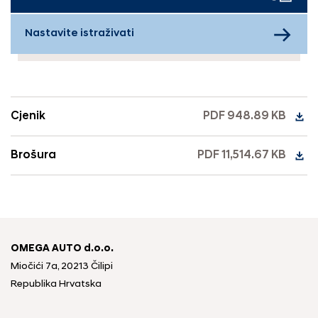
Nastavite istraživati
Cjenik
PDF 948.89 KB
Brošura
PDF 11,514.67 KB
OMEGA AUTO d.o.o.
Miočići 7a, 20213 Čilipi
Republika Hrvatska