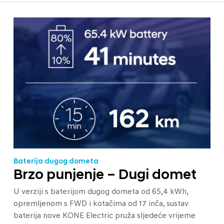
Baterija dugog dometa
Brzo punjenje – Dugi domet
U verziji s baterijom dugog dometa od 65,4 kWh,
opremljenom s FWD i kotačima od 17 inča, sustav
baterija nove KONE Electric pruža sljedeće vrijeme