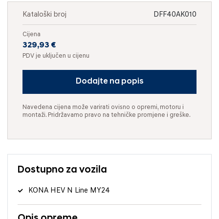
Kataloški broj
DFF40AK010
Cijena
329,93 €
PDV je uključen u cijenu
Dodajte na popis
Navedena cijena može varirati ovisno o opremi, motoru i
montaži. Pridržavamo pravo na tehničke promjene i greške.
Dostupno za vozila
KONA HEV N Line MY24
Opis opreme