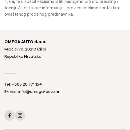
cijeni, te u specifikacijama istih nastojimo biti što precizniji i
točniji. Za detaljnije informacije i provjeru molimo kontaktirati
ovlaštenog prodajnog predstavnika.
OMEGA AUTO d.o.o.
Miočići 7a, 20213 Čilipi
Republika Hrvatska
Tel: +385 20 771 154
E-mail: info@omega-auto.hr