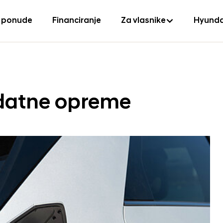
 ponude
Financiranje
Za vlasnike
Hyunda
odatne opreme