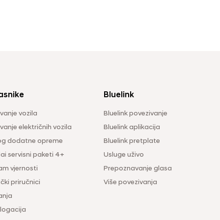
asnike
Bluelink
vanje vozila
Bluelink povezivanje
anje električnih vozila
Bluelink aplikacija
og dodatne opreme
Bluelink pretplate
i servisni paketi 4+
Usluge uživo
am vjernosti
Prepoznavanje glasa
čki priručnici
Više povezivanja
anja
ogacija