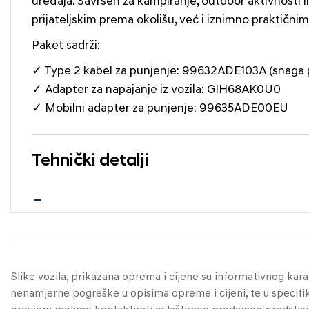
uređaja. Savršen za kampiranje, outdoor aktivnosti i
prijateljskim prema okolišu, već i iznimno praktičnim
Paket sadrži:
✓ Type 2 kabel za punjenje: 99632ADE103A (snaga 
✓ Adapter za napajanje iz vozila: GIH68AK0U0
✓ Mobilni adapter za punjenje: 99635ADE00EU
Tehnički detalji
Slike vozila, prikazana oprema i cijene su informativnog kar
nenamjerne pogreške u opisima opreme i cijeni, te u specifikaci