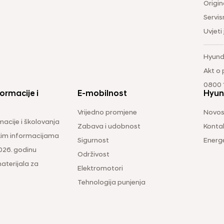
Origina
Servis
Uvjeti
Hyund
Akt o
0800 1
ormacije i
E-mobilnost
Hyun
Vrijedno promjene
Novos
macije i školovanja
Zabava i udobnost
Konta
čkim informacijama
Sigurnost
Energ
026. godinu
Održivost
aterijala za
Elektromotori
Tehnologija punjenja