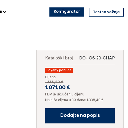
i
Konfigurator
Testna vožnja
Kataloški broj
DO-IO6-23-CHAP
Loyalty ponuda
Cijena
1.338,40 €
1.071,00 €
PDV je uključen u cijenu
Najniža cijena u 30 dana: 1.338,40 €
Dodajte na popis