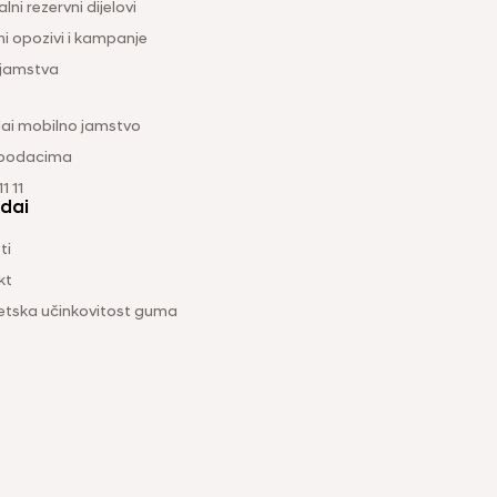
lni rezervni dijelovi
ni opozivi i kampanje
 jamstva
ai mobilno jamstvo
 podacima
1 11
dai
ti
kt
etska učinkovitost guma