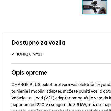
Dostupno za vozila
IONIQ 6 MY23
Opis opreme
CHARGE PLUS paket pretvara vaš električni Hyundai 
punjenje i mobilni adapter, možete puniti vozilo got
Vehicle-to-Load (V2L) adapter omogućuje vam da kor
naponom od 220 V i snagom do 3,6 kW, možete napaja