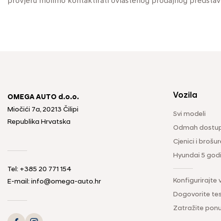
provjeru molimo kontaktirati ovlaštenog prodajnog predstav
Vozila
OMEGA AUTO d.o.o.
Miočići 7a, 20213 Čilipi
Svi modeli
Republika Hrvatska
Odmah dostup
Cjenici i brošur
Hyundai 5 god
Tel: +385 20 771 154
Konfigurirajte 
E-mail: info@omega-auto.hr
Dogovorite tes
Zatražite pon