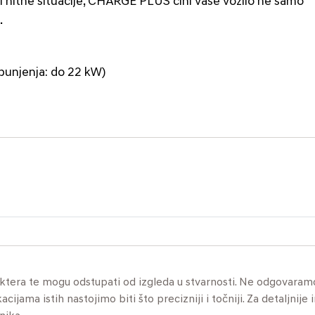
li hitne situacije, CHARGE PLUS čini vaše vozilo ne samo
.
punjenja: do 22 kW)
aktera te mogu odstupati od izgleda u stvarnosti. Ne odgovaram
jama istih nastojimo biti što precizniji i točniji. Za detaljnije 