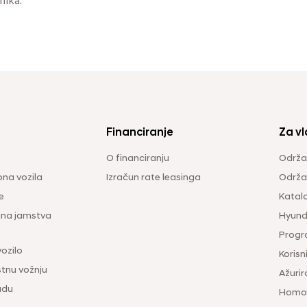
nika.
Financiranje
Za vl
O financiranju
Održa
na vozila
Izračun rate leasinga
Održav
e
Katal
ina jamstva
Hyunda
Progr
vozilo
Korisni
tnu vožnju
Ažurir
udu
Homol