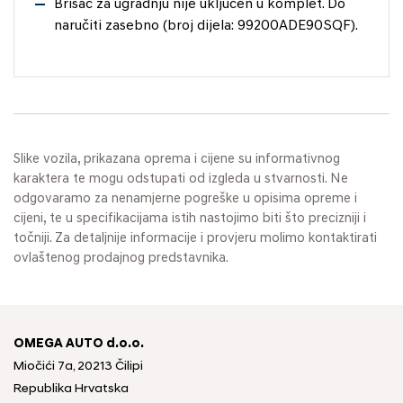
Brisač za ugradnju nije uključen u komplet. Do
naručiti zasebno (broj dijela: 99200ADE90SQF).
Slike vozila, prikazana oprema i cijene su informativnog
karaktera te mogu odstupati od izgleda u stvarnosti. Ne
odgovaramo za nenamjerne pogreške u opisima opreme i
cijeni, te u specifikacijama istih nastojimo biti što precizniji i
točniji. Za detaljnije informacije i provjeru molimo kontaktirati
ovlaštenog prodajnog predstavnika.
OMEGA AUTO d.o.o.
Miočići 7a, 20213 Čilipi
Republika Hrvatska