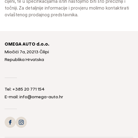
cijeni, te u specifikacijama istih nastojimo biti što precizniji i
točniji. Za detaljnije informacije i provjeru molimo kontaktirati
ovlaštenog prodajnog predstavnika.
OMEGA AUTO d.o.o.
Miočići 7a, 20213 Čilipi
Republika Hrvatska
Tel: +385 20 771 154
E-mail: info@omega-auto.hr