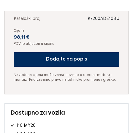
Kataloški broj
K7200ADE10BU
Cijena
98,11 €
PDV je uključen u cijenu
Dodajte na popis
Navedena cijena može varirati ovisno o opremi, motoru i
montaži. Pridržavamo pravo na tehničke promjene i greške.
Dostupno za vozila
i10 MY20