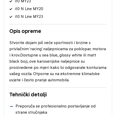
i10 MY23
i10 N Line MY20
i10 N Line MY23
Opis opreme
Stvorite dojam još veće sportnosti i brzine s
privlačnim ‘racing’ naljepnicama za poklopac motora
i krov.Dostupne u sea blue, glossy white ili matt
black boji, ove karoserijske naljepnice su
proizvedene po mjeri kako bi odgovarale konturama
vašeg vozila. Otporne su na ekstremne klimatske
uvjete i često pranje automobila.
Tehnički detalji
Preporuča se profesionalno postavljanje od
strane stručnjaka