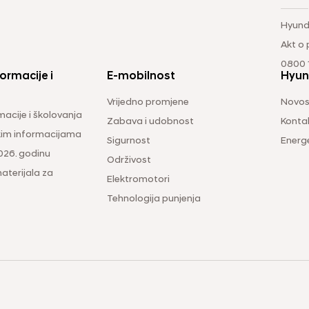
Hyund
Akt o
0800 1
ormacije i
E-mobilnost
Hyun
Vrijedno promjene
Novos
macije i školovanja
Zabava i udobnost
Konta
čkim informacijama
Sigurnost
Energ
026. godinu
Održivost
aterijala za
Elektromotori
Tehnologija punjenja