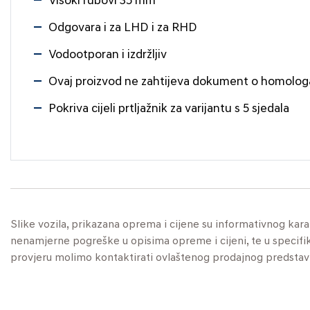
Visoki rubovi 35 mm
Odgovara i za LHD i za RHD
Vodootporan i izdržljiv
Ovaj proizvod ne zahtijeva dokument o homologa
Pokriva cijeli prtljažnik za varijantu s 5 sjedala
Slike vozila, prikazana oprema i cijene su informativnog kar
nenamjerne pogreške u opisima opreme i cijeni, te u specifikaci
provjeru molimo kontaktirati ovlaštenog prodajnog predstav