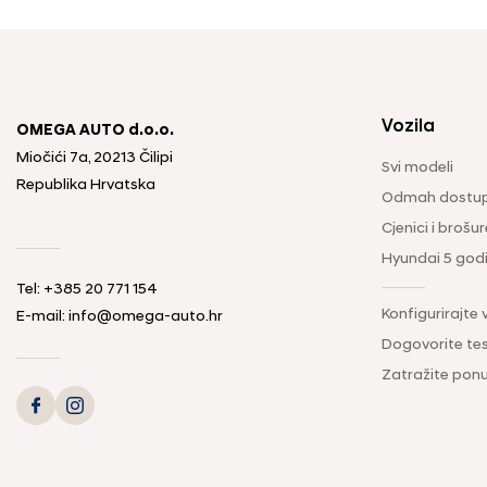
Vozila
OMEGA AUTO d.o.o.
Miočići 7a, 20213 Čilipi
Svi modeli
Republika Hrvatska
Odmah dostup
Cjenici i brošur
Hyundai 5 god
Tel: +385 20 771 154
Konfigurirajte 
E-mail: info@omega-auto.hr
Dogovorite tes
Zatražite pon