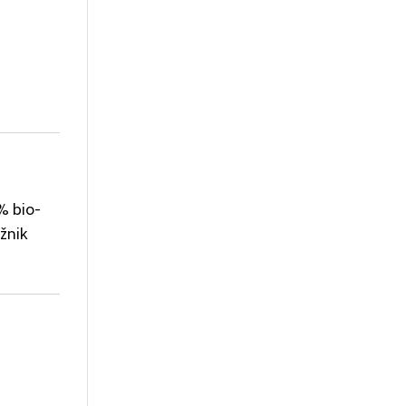
% bio-
ažnik