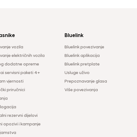
asnike
Bluelink
vanje vozila
Bluelink povezivanje
anje električnih vozila
Bluelink aplikacija
og dodatne opreme
Bluelink pretplate
i servisni paketi 4+
Usluge uživo
am vjernosti
Prepoznavanje glasa
čki priručnici
Više povezivanja
anja
ogacija
lni rezervni dijelovi
ni opozivi i kampanje
 jamstva