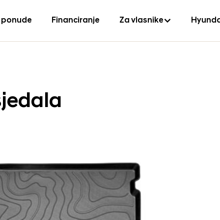
 ponude
Financiranje
Za vlasnike
Hyunda
sjedala