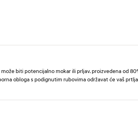
može biti potencijalno mokar ili prljav. proizvedena od 80
tporna obloga s podignutim rubovima održavat će vaš prtlj