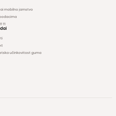
ai mobilno jamstvo
 podacima
1 11
dai
ti
kt
etska učinkovitost guma