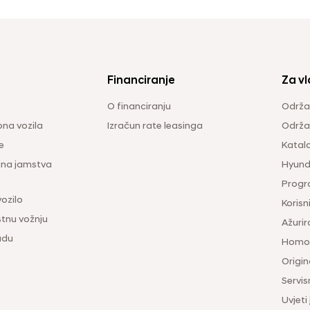
Financiranje
Za vl
O financiranju
Održa
na vozila
Izračun rate leasinga
Održav
e
Katal
ina jamstva
Hyunda
Progr
vozilo
Korisni
tnu vožnju
Ažurir
udu
Homol
Origina
Servis
Uvjeti