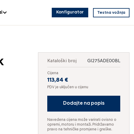
i
Konfigurator
Testna vožnja
k
Kataloški broj
GI275ADE00BL
Cijena
113,84 €
PDV je uključen u cijenu
Dodajte na popis
Navedena cijena može varirati ovisno o
opremi, motoru i montaži. Pridržavamo
pravo na tehničke promjene i greške.