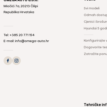
OMEGA AUTO d.o.o.
Miočići 7a, 20213 Čilipi
Svi modeli
Republika Hrvatska
Odmah dostup
Cjenici i brošur
Hyundai 5 god
Tel: +385 20 771 154
Konfigurirajte 
E-mail: info@omega-auto.hr
Dogovorite tes
Zatražite pon
Tehničke inf