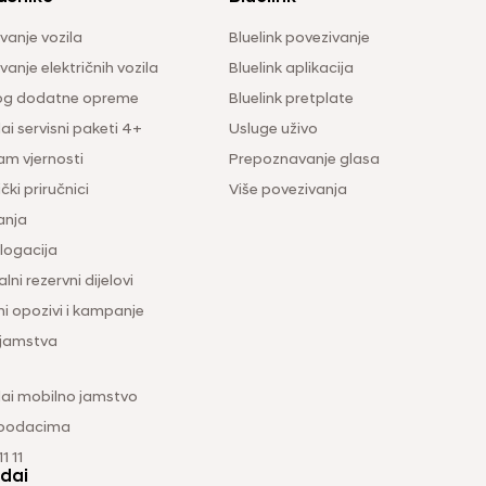
vanje vozila
Bluelink povezivanje
anje električnih vozila
Bluelink aplikacija
og dodatne opreme
Bluelink pretplate
i servisni paketi 4+
Usluge uživo
am vjernosti
Prepoznavanje glasa
čki priručnici
Više povezivanja
anja
ogacija
lni rezervni dijelovi
ni opozivi i kampanje
 jamstva
ai mobilno jamstvo
 podacima
1 11
dai