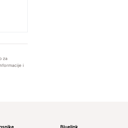
o za
informacije i
asnike
Bluelink