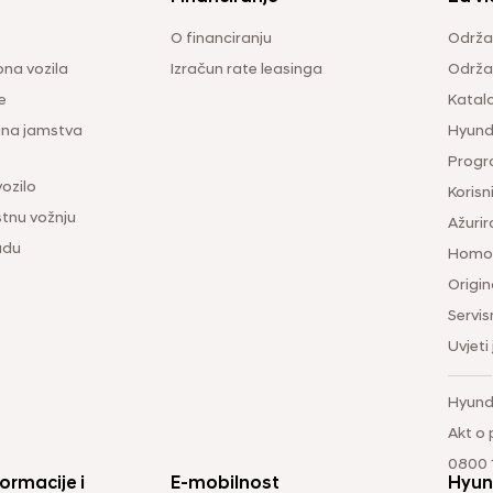
O financiranju
Održa
na vozila
Izračun rate leasinga
Održav
e
Katal
ina jamstva
Hyunda
Progr
vozilo
Korisni
tnu vožnju
Ažurir
udu
Homol
Origina
Servis
Uvjeti
Hyund
Akt o
0800 1
ormacije i
E-mobilnost
Hyun