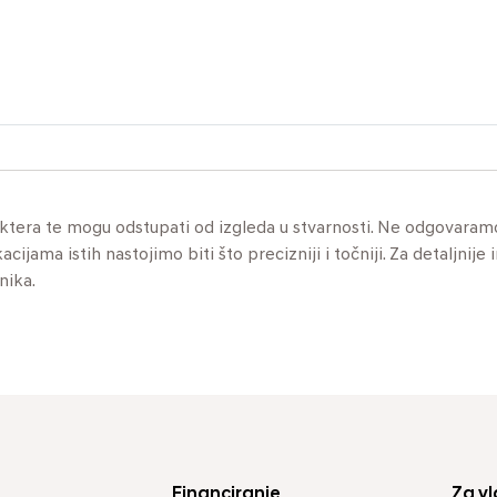
aktera te mogu odstupati od izgleda u stvarnosti. Ne odgovaram
jama istih nastojimo biti što precizniji i točniji. Za detaljnije 
nika.
Financiranje
Za vl