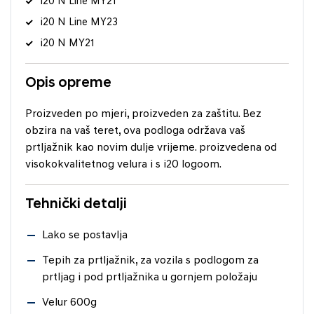
i20 N Line MY21
i20 N Line MY23
i20 N MY21
Opis opreme
Proizveden po mjeri, proizveden za zaštitu. Bez
obzira na vaš teret, ova podloga održava vaš
prtljažnik kao novim dulje vrijeme. proizvedena od
visokokvalitetnog velura i s i20 logoom.
Tehnički detalji
Lako se postavlja
Tepih za prtljažnik, za vozila s podlogom za
prtljag i pod prtljažnika u gornjem položaju
Velur 600g