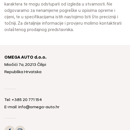
karaktera te mogu odstupati od izgleda u stvarnosti. Ne
odgovaramo za nenamjerne pogreške u opisima opreme i
cijeni, te u specifikacijama istih nastojimo biti što precizniji i
točniji. Za detaljnije informacije i provjeru molimo kontaktirati
ovlaštenog prodajnog predstavnika.
OMEGA AUTO d.o.o.
Miočići 7a, 20213 Čilipi
Republika Hrvatska
Tel: +385 20 771 154
E-mail: info@omega-auto.hr