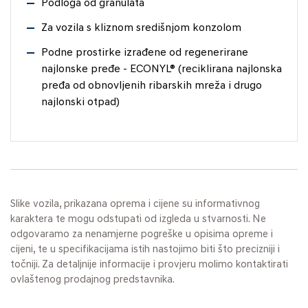
Podloga od granulata
Za vozila s kliznom središnjom konzolom
Podne prostirke izrađene od regenerirane
najlonske pređe - ECONYL® (reciklirana najlonska
pređa od obnovljenih ribarskih mreža i drugo
najlonski otpad)
Slike vozila, prikazana oprema i cijene su informativnog
karaktera te mogu odstupati od izgleda u stvarnosti. Ne
odgovaramo za nenamjerne pogreške u opisima opreme i
cijeni, te u specifikacijama istih nastojimo biti što precizniji i
točniji. Za detaljnije informacije i provjeru molimo kontaktirati
ovlaštenog prodajnog predstavnika.