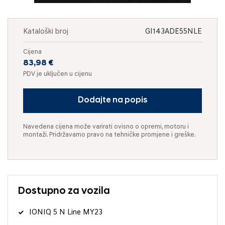
Kataloški broj
GI143ADE55NLE
Cijena
83,98 €
PDV je uključen u cijenu
Dodajte na popis
Navedena cijena može varirati ovisno o opremi, motoru i
montaži. Pridržavamo pravo na tehničke promjene i greške.
Dostupno za vozila
IONIQ 5 N Line MY23