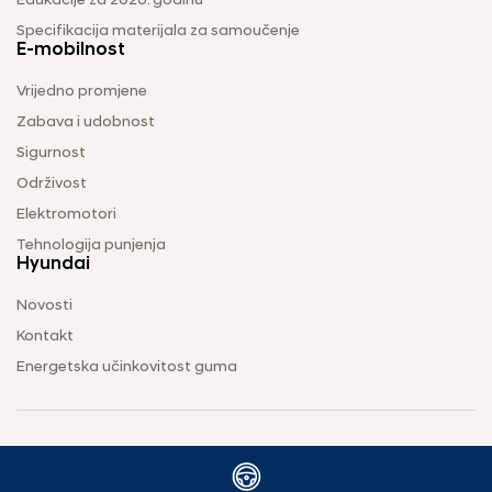
Edukacije za 2026. godinu
Specifikacija materijala za samoučenje
E-mobilnost
Vrijedno promjene
Zabava i udobnost
Sigurnost
Održivost
Elektromotori
Tehnologija punjenja
Hyundai
Novosti
Kontakt
Energetska učinkovitost guma
Uvjeti korištenja
Pravila o zaštiti privatnosti
Vodič za kolačiće
2026 © OMEGA AUTO d.o.o. Sva prava pridržana