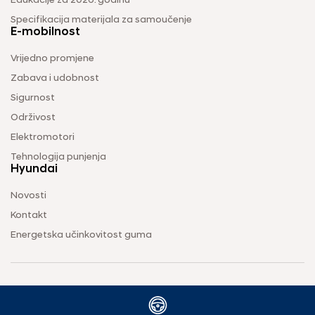
Edukacije za 2026. godinu
Specifikacija materijala za samoučenje
E-mobilnost
Vrijedno promjene
Zabava i udobnost
Sigurnost
Održivost
Elektromotori
Tehnologija punjenja
Hyundai
Novosti
Kontakt
Energetska učinkovitost guma
Uvjeti korištenja
Pravila o zaštiti privatnosti
Vodič za kolačiće
2026 © OMEGA AUTO d.o.o. Sva prava pridržana