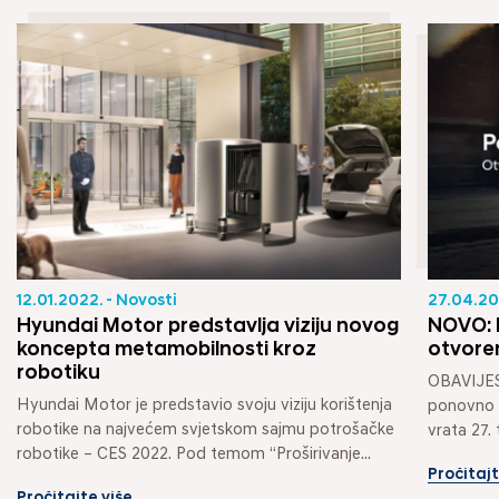
12.01.2022. - Novosti
27.04.20
Hyundai Motor predstavlja viziju novog
NOVO: 
koncepta metamobilnosti kroz
otvore
robotiku
OBAVIJEST
Hyundai Motor je predstavio svoju viziju korištenja 
ponovno o
robotike na najvećem svjetskom sajmu potrošačke 
vrata 27. 
robotike – CES 2022. Pod temom “Proširivanje...
Pročitajt
Pročitajte više