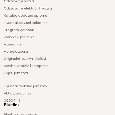
Održavanje vozila
Održavanje električnih vozila
Katalog dodatne opreme
Hyundai servisni paketi 4+
Program vjernosti
Korisnički priručnici
Ažuriranja
Homologacija
Originalni rezervni dijelovi
Servisni opozivi i kampanje
Uvjeti jamstva
Hyundai mobilno jamstvo
Akt o podacima
0800 11 11
Bluelink
Bluelink povezivanje