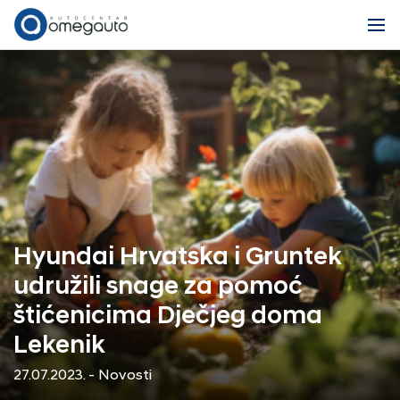
Hyundai Hrvatska i Gruntek
udružili snage za pomoć
štićenicima Dječjeg doma
Lekenik
27.07.2023. - Novosti