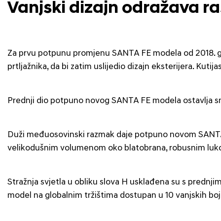
Vanjski dizajn odražava r
Za prvu potpunu promjenu SANTA FE modela od 2018. godi
prtljažnika, da bi zatim uslijedio dizajn eksterijera. K
Prednji dio potpuno novog SANTA FE modela ostavlja snaž
Duži međuosovinski razmak daje potpuno novom SANTA FE
velikodušnim volumenom oko blatobrana, robusnim lukov
Stražnja svjetla u obliku slova H usklađena su s prednj
model na globalnim tržištima dostupan u 10 vanjskih boj