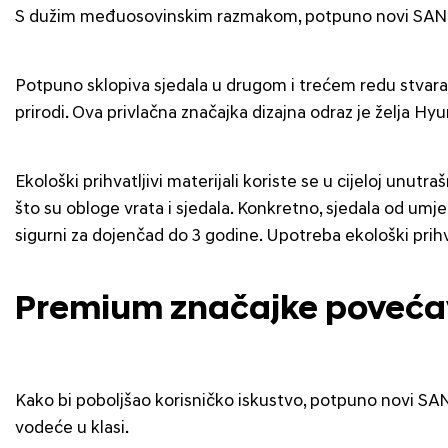
S dužim međuosovinskim razmakom, potpuno novi SANTA 
Potpuno sklopiva sjedala u drugom i trećem redu stvaraj
prirodi. Ova privlačna značajka dizajna odraz je želja Hy
Ekološki prihvatljivi materijali koriste se u cijeloj unutr
što su obloge vrata i sjedala. Konkretno, sjedala od umjet
sigurni za dojenčad do 3 godine. Upotreba ekološki prihva
Premium značajke povećav
Kako bi poboljšao korisničko iskustvo, potpuno novi SANT
vodeće u klasi.