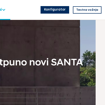
i
Konfigurator
Testna vožnja
otpuno novi SANTA