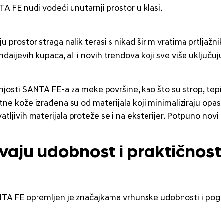
FE nudi vodeći unutarnji prostor u klasi.
u prostor straga nalik terasi s nikad širim vratima prtlja
undaijevih kupaca, ali i novih trendova koji sve više uključ
ašnjosti SANTA FE-a za meke površine, kao što su strop, tepis
ne kože izrađena su od materijala koji minimaliziraju opasno
tljivih materijala proteže se i na eksterijer. Potpuno novi
aju udobnost i praktičnos
A FE opremljen je značajkama vrhunske udobnosti i pogodnos