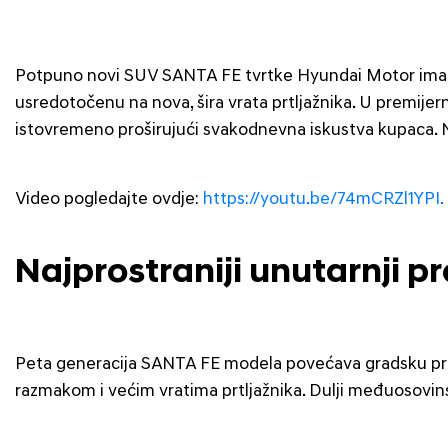
Potpuno novi SUV SANTA FE tvrtke Hyundai Motor imao j
usredotočenu na nova, šira vrata prtljažnika. U premije
istovremeno proširujući svakodnevna iskustva kupaca. No
Video pogledajte ovdje:
https://youtu.be/74mCRZl1YPI.
Najprostraniji unutarnji pro
Peta generacija SANTA FE modela povećava gradsku priv
razmakom i većim vratima prtljažnika. Dulji međuosov