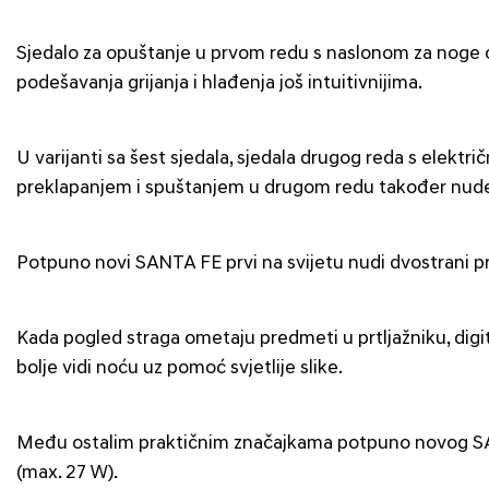
Sjedalo za opuštanje u prvom redu s naslonom za noge o
podešavanja grijanja i hlađenja još intuitivnijima.
U varijanti sa šest sjedala, sjedala drugog reda s elekt
preklapanjem i spuštanjem u drugom redu također nude
Potpuno novi SANTA FE prvi na svijetu nudi dvostrani pro
Kada pogled straga ometaju predmeti u prtljažniku, digi
bolje vidi noću uz pomoć svjetlije slike.
Među ostalim praktičnim značajkama potpuno novog SANT
(max. 27 W).