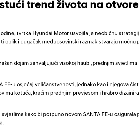
astući trend života na otvo
ne, tvrtka Hyundai Motor usvojila je neobičnu strategij
utijasti oblik i dugačak međuosovinski razmak stvaraju moćn
an dojam zahvaljujući visokoj haubi, prednjim svjetlima u 
-u osjećaj veličanstvenosti, jednako kao i njegova čist
ima kotača, kraćim prednjim prevjesom i hrabro dizajnira
im svjetlima kako bi potpuno novom SANTA FE-u osigurala pr
a.