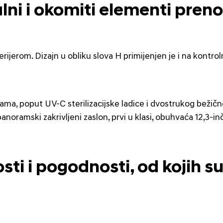
alni i okomiti elementi pren
ijerom. Dizajn u obliku slova H primijenjen je i na kontroln
kama, poput UV-C sterilizacijske ladice i dvostrukog beži
noramski zakrivljeni zaslon, prvi u klasi, obuhvaća 12,3-inč
i i pogodnosti, od kojih su 