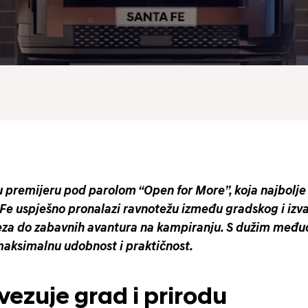
 premijeru pod parolom “Open for More”, koja najbolje
a Fe uspješno pronalazi ravnotežu između gradskog i izv
aveza do zabavnih avantura na kampiranju. S dužim me
i maksimalnu udobnost i praktičnost.
ezuje grad i prirodu