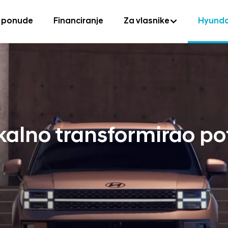
 ponude
Financiranje
Za vlasnike
Hyunda
kalno transformirao p