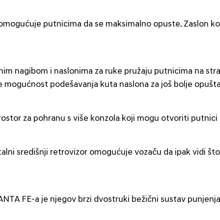
mogućuje putnicima da se maksimalno opuste. Zaslon kontro
ričnim nagibom i naslonima za ruke pružaju putnicima na str
 mogućnost podešavanja kuta naslona za još bolje opušta
stor za pohranu s više konzola koji mogu otvoriti putnici 
talni središnji retrovizor omogućuje vozaču da ipak vidi 
A FE-a je njegov brzi dvostruki bežični sustav punjenja 