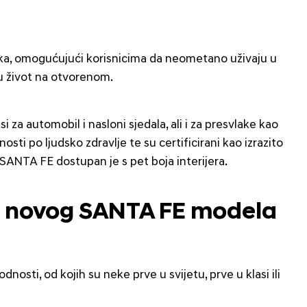
žnika, omogućujući korisnicima da neometano uživaju u
uju život na otvorenom.
i za automobil i nasloni sjedala, ali i za presvlake kao
sti po ljudsko zdravlje te su certificirani kao izrazito
 SANTA FE dostupan je s pet boja interijera.
t novog SANTA FE modela
ti, od kojih su neke prve u svijetu, prve u klasi ili