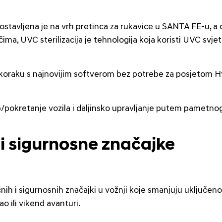
 postavljena je na vrh pretinca za rukavice u SANTA FE-u, 
ima, UVC sterilizacija je tehnologija koja koristi UVC svjetl
 u koraku s najnovijim softverom bez potrebe za posjetom
up/pokretanje vozila i daljinsko upravljanje putem pametno
i sigurnosne značajke
i sigurnosnih značajki u vožnji koje smanjuju uključenos
o ili vikend avanturi.