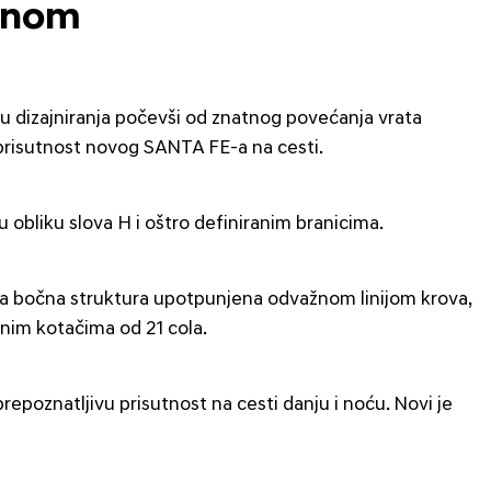
renom
u dizajniranja počevši od znatnog povećanja vrata
u prisutnost novog SANTA FE-a na cesti.
obliku slova H i oštro definiranim branicima.
a bočna struktura upotpunjena odvažnom linijom krova,
nim kotačima od 21 cola.
epoznatljivu prisutnost na cesti danju i noću. Novi je