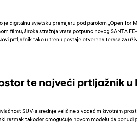
e digitalnu svjetsku premijeru pod parolom „Open for Mo
rnom filmu, široka stražnja vrata potpuno novog SANTA FE-
vi prtljažnik tako u trenu postaje otvorena terasa za uži
stor te najveći prtljažnik u 
lačnost SUV-a srednje veličine s vodećim životnim prost
inski razmak također omogućuje novom modelu da ponudi p