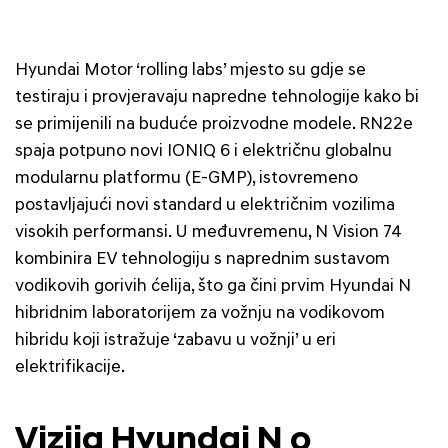
Hyundai Motor ‘rolling labs’ mjesto su gdje se
testiraju i provjeravaju napredne tehnologije kako bi
se primijenili na buduće proizvodne modele. RN22e
spaja potpuno novi IONIQ 6 i električnu globalnu
modularnu platformu (E-GMP), istovremeno
postavljajući novi standard u električnim vozilima
visokih performansi. U međuvremenu, N Vision 74
kombinira EV tehnologiju s naprednim sustavom
vodikovih gorivih ćelija, što ga čini prvim Hyundai N
hibridnim laboratorijem za vožnju na vodikovom
hibridu koji istražuje ‘zabavu u vožnji’ u eri
elektrifikacije.
Vizija Hyundai N o