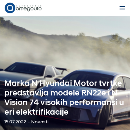
Marka N Hyundai Motor tvrtke
predstavlja modele RN22e i N
Vision 74 visokih performansi u
eri elektrifikacije
15.07.2022. - Novosti