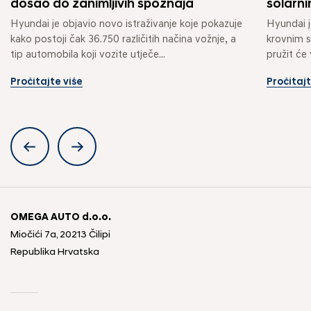
došao do zanimljivih spoznaja
solarn
Hyundai je objavio novo istraživanje koje pokazuje 
Hyundai j
kako postoji čak 36.750 različitih načina vožnje, a 
krovnim s
tip automobila koji vozite utječe...
pružit će
ekonomičn
Pročitajte više
Pročitajt
OMEGA AUTO d.o.o.
Miočići 7a, 20213 Čilipi
Republika Hrvatska