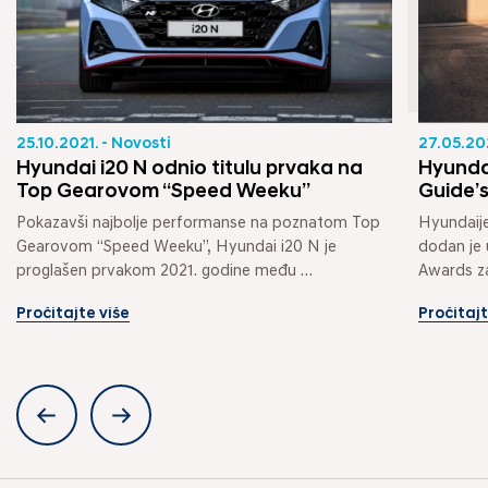
25.10.2021. - Novosti
27.05.20
Hyundai i20 N odnio titulu prvaka na
Hyunda
Top Gearovom “Speed Weeku”
Guide’
Pokazavši najbolje performanse na poznatom Top 
Hyundaije
Gearovom “Speed Weeku”, Hyundai i20 N je 
dodan je 
proglašen prvakom 2021. godine među 
Awards za
konkurentima svjetskih...
Pročitajte više
Pročitajt