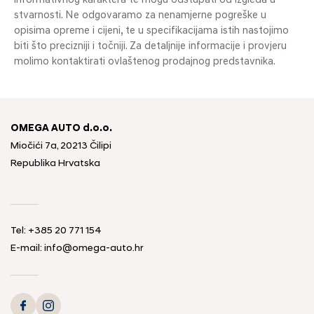
informativnog karaktera te mogu odstupati od izgleda u
stvarnosti. Ne odgovaramo za nenamjerne pogreške u
opisima opreme i cijeni, te u specifikacijama istih nastojimo
biti što precizniji i točniji. Za detaljnije informacije i provjeru
molimo kontaktirati ovlaštenog prodajnog predstavnika.
OMEGA AUTO d.o.o.
Miočići 7a, 20213 Čilipi
Republika Hrvatska
Tel: +385 20 771 154
E-mail: info@omega-auto.hr