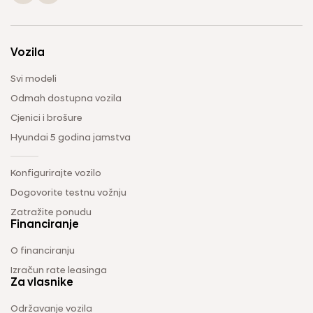
Vozila
Svi modeli
Odmah dostupna vozila
Cjenici i brošure
Hyundai 5 godina jamstva
Konfigurirajte vozilo
Dogovorite testnu vožnju
Zatražite ponudu
Financiranje
O financiranju
Izračun rate leasinga
Za vlasnike
Održavanje vozila