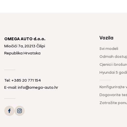
Vozila
OMEGA AUTO d.o.o.
Miočići 7a, 20213 Čilipi
Svi modeli
Republika Hrvatska
Odmah dostup
Cjenici i brošur
Hyundai 5 god
Tel: +385 20 771 154
Konfigurirajte 
E-mail: info@omega-auto.hr
Dogovorite tes
Zatražite pon