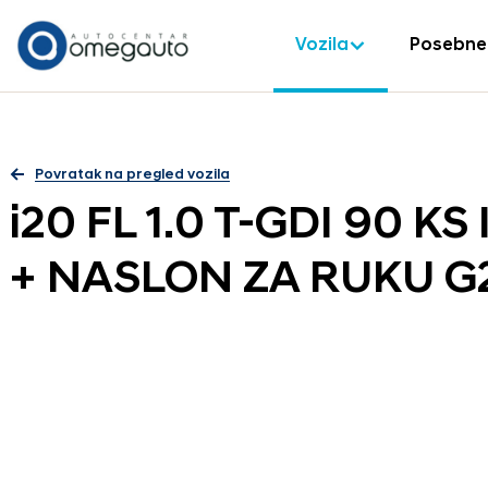
Vozila
Posebne
Povratak na pregled vozila
i20 FL 1.0 T-GDI 90 K
+ NASLON ZA RUKU G