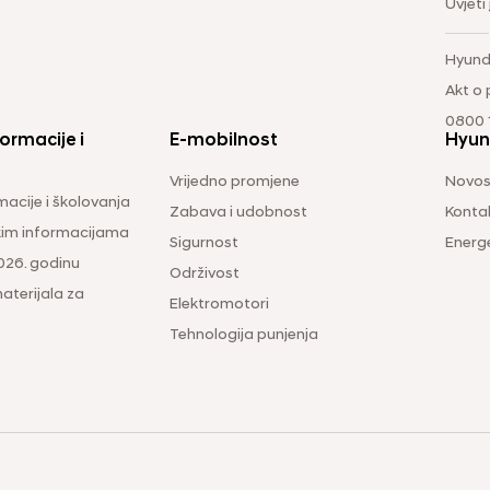
Uvjeti
Hyund
Akt o
0800 1
ormacije i
E-mobilnost
Hyun
Vrijedno promjene
Novos
macije i školovanja
Zabava i udobnost
Konta
čkim informacijama
Sigurnost
Energ
026. godinu
Održivost
aterijala za
Elektromotori
Tehnologija punjenja