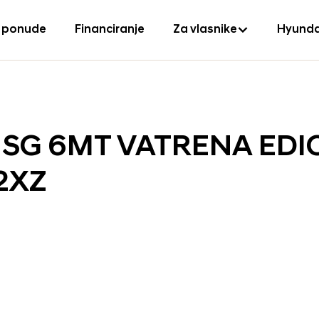
 ponude
Financiranje
Za vlasnike
Hyunda
S ISG 6MT VATRENA EDI
2XZ