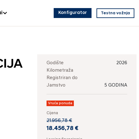
i
Konfigurator
Testna vožnja
CIJA
Godište
2026
Kilometraža
Registriran do
Jamstvo
5 GODINA
Vruća ponuda
Cijena
21.956,78 €
18.456,78 €