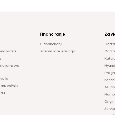
Financiranje
Za vl
O financiranju
Održa
na vozila
Izračun rate leasinga
Održav
e
Katal
ina jamstva
Hyunda
Progr
vozilo
Korisni
tnu vožnju
Ažurir
udu
Homol
Origina
Servis