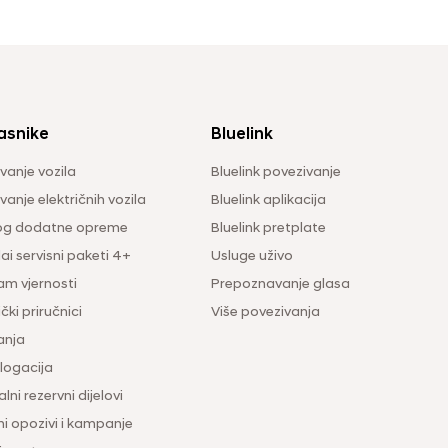
asnike
Bluelink
vanje vozila
Bluelink povezivanje
anje električnih vozila
Bluelink aplikacija
og dodatne opreme
Bluelink pretplate
i servisni paketi 4+
Usluge uživo
am vjernosti
Prepoznavanje glasa
čki priručnici
Više povezivanja
anja
ogacija
lni rezervni dijelovi
ni opozivi i kampanje