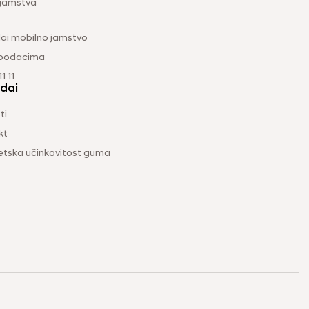
 jamstva
ai mobilno jamstvo
 podacima
1 11
dai
ti
kt
etska učinkovitost guma