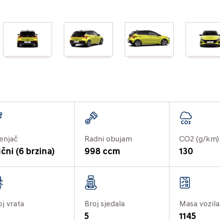
enjač
Radni obujam
CO2 (g/km)
čni (6 brzina)
998 ccm
130
oj vrata
Broj sjedala
Masa vozila
5
1145