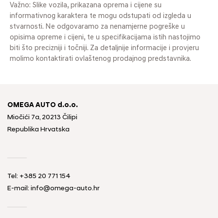
Važno: Slike vozila, prikazana oprema i cijene su
informativnog karaktera te mogu odstupati od izgleda u
stvarnosti. Ne odgovaramo za nenamjerne pogreške u
opisima opreme i cijeni, te u specifikacijama istih nastojimo
biti što precizniji i točniji. Za detaljnije informacije i provjeru
molimo kontaktirati ovlaštenog prodajnog predstavnika.
OMEGA AUTO d.o.o.
Miočići 7a, 20213 Čilipi
Republika Hrvatska
Tel: +385 20 771 154
E-mail: info@omega-auto.hr