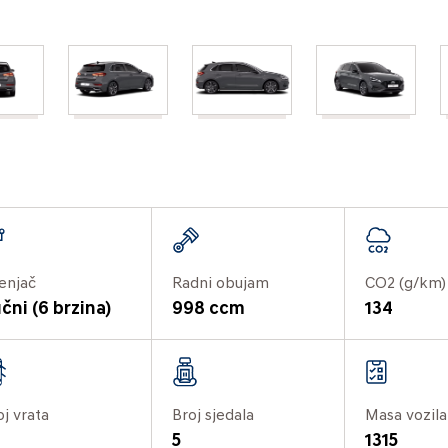
enjač
Radni obujam
CO2 (g/km)
čni (6 brzina)
998 ccm
134
oj vrata
Broj sjedala
Masa vozila
5
1315