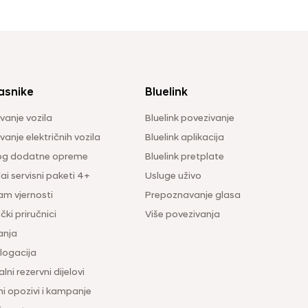
asnike
Bluelink
vanje vozila
Bluelink povezivanje
anje električnih vozila
Bluelink aplikacija
og dodatne opreme
Bluelink pretplate
i servisni paketi 4+
Usluge uživo
am vjernosti
Prepoznavanje glasa
čki priručnici
Više povezivanja
anja
ogacija
lni rezervni dijelovi
ni opozivi i kampanje