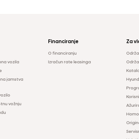
Financiranje
Za vl
O financiranju
Održa
na vozila
Izračun rate leasinga
Održav
e
Katal
ina jamstva
Hyunda
Progr
vozilo
Korisni
tnu vožnju
Ažurir
udu
Homol
Origina
Servis