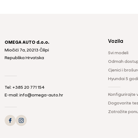
Vozila
OMEGA AUTO d.o.o.
Miočići 7a, 20213 Čilipi
Svi modeli
Republika Hrvatska
Odmah dostup
Cjenici i brošur
Hyundai 5 god
Tel: +385 20 771 154
Konfigurirajte 
E-mail: info@omega-auto.hr
Dogovorite tes
Zatražite pon