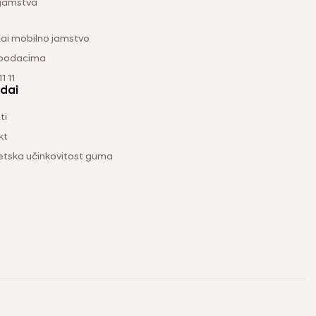
 jamstva
ai mobilno jamstvo
 podacima
1 11
dai
ti
kt
etska učinkovitost guma