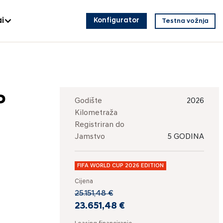
i
Konfigurator
Testna vožnja
P
Godište
2026
Kilometraža
Registriran do
Jamstvo
5 GODINA
FIFA WORLD CUP 2026 EDITION
Cijena
25.151,48 €
23.651,48 €