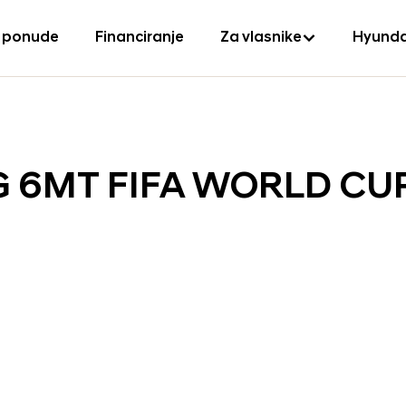
 ponude
Financiranje
Za vlasnike
Hyunda
ISG 6MT FIFA WORLD CU