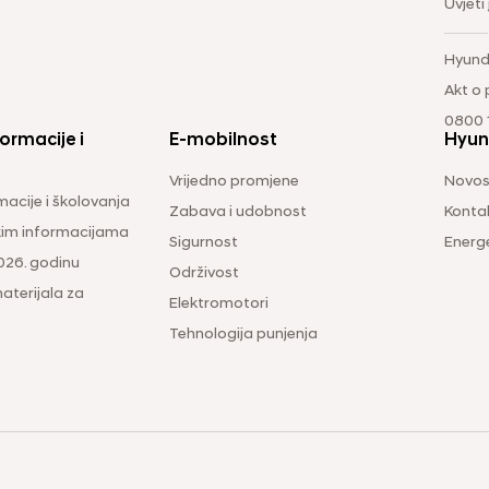
Uvjeti
Hyund
Akt o
0800 1
ormacije i
E-mobilnost
Hyun
Vrijedno promjene
Novos
macije i školovanja
Zabava i udobnost
Konta
čkim informacijama
Sigurnost
Energ
026. godinu
Održivost
aterijala za
Elektromotori
Tehnologija punjenja