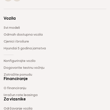
Vozila
Svi modeli
Odmah dostupna vozila
Cjenici i brošure
Hyundai 5 godina jamstva
Konfigurirajte vozilo
Dogovorite testnu vožnju
Zatražite ponudu
Financiranje
O financiranju
Izračun rate leasinga
Za vlasnike
Održavanje vozila