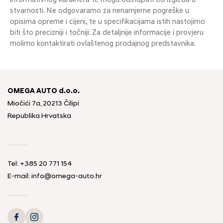
informativnog karaktera te mogu odstupati od izgleda u
stvarnosti. Ne odgovaramo za nenamjerne pogreške u
opisima opreme i cijeni, te u specifikacijama istih nastojimo
biti što precizniji i točniji. Za detaljnije informacije i provjeru
molimo kontaktirati ovlaštenog prodajnog predstavnika.
OMEGA AUTO d.o.o.
Miočići 7a, 20213 Čilipi
Republika Hrvatska
Tel: +385 20 771 154
E-mail: info@omega-auto.hr