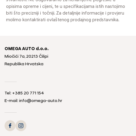
stvarnosti. Ne odgovaramo za nenamjerne pogreške u
opisima opreme i cijeni, te u specifikacijama istih nastojimo
biti što precizniji i točniji. Za detaljnije informacije i provjeru
molimo kontaktirati ovlaštenog prodajnog predstavnika.
OMEGA AUTO d.o.o.
Miočići 7a, 20213 Čilipi
Republika Hrvatska
Tel: +385 20 771 154
E-mail: info@omega-auto.hr