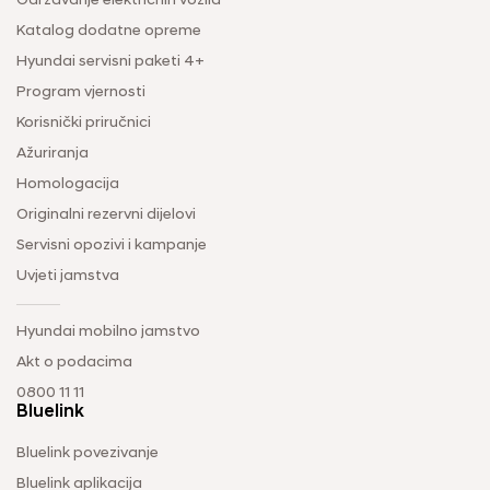
Održavanje električnih vozila
Katalog dodatne opreme
Hyundai servisni paketi 4+
Program vjernosti
Korisnički priručnici
Ažuriranja
Homologacija
Originalni rezervni dijelovi
Servisni opozivi i kampanje
Uvjeti jamstva
Hyundai mobilno jamstvo
Akt o podacima
0800 11 11
Bluelink
Bluelink povezivanje
Bluelink aplikacija